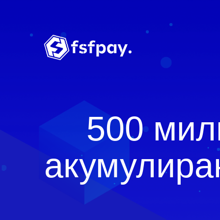
500 мил
акумулиран