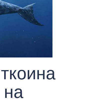
иткоина
 на