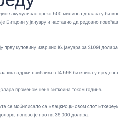
године акумулирао преко 500 милиона долара у битк
упује Битцоин у јануару и наставио да редовно повећа
воју прву куповину извршио 16. јануара за 21.091 дола
чаник садржи приближно 14.598 биткоина у вреднос
долара променом цене биткоина током године.
а се мобилисало са БлацкРоцк-овом спот Етхереум Е
лара, поново је пао на 36.000 долара.