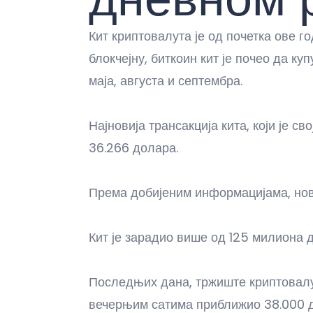
Кит криптовалута је од почетка ове 
блокчејну, биткоин кит је почео да к
маја, августа и септембра.
Најновија трансакција кита, који је с
36.266 долара.
Према добијеним информацијама, нов
Кит је зарадио више од 125 милиона 
Последњих дана, тржиште криптовалут
вечерњим сатима приближио 38.000 до