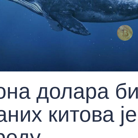
она долара б
них китова је
реду