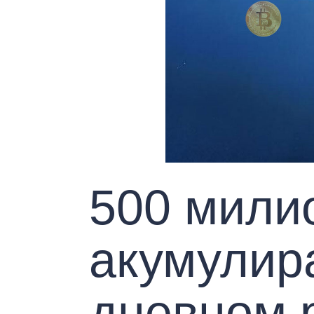
500 мили
акумулира
дневном 