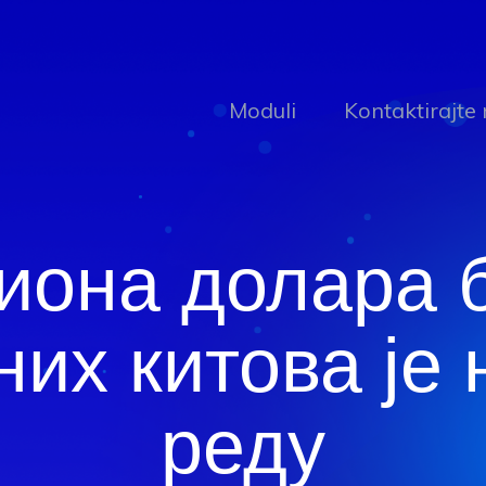
Moduli
Kontaktirajte
иона долара 
их китова је
реду