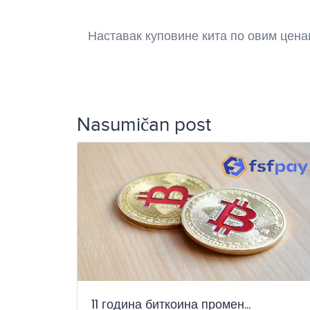
Наставак куповине кита по овим цена
Nasumičan post
11 година биткоина промен...