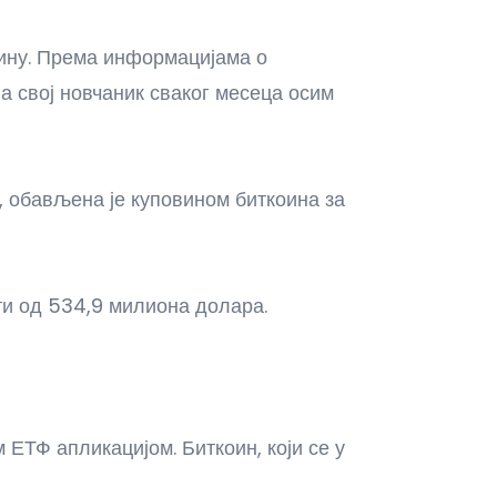
оину. Према информацијама о
ва свој новчаник сваког месеца осим
ра, обављена је куповином биткоина за
ти од 534,9 милиона долара.
ТФ апликацијом. Биткоин, који се у