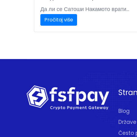
Да ли се Сатоши Накамото врати...
Pročitaj više
Stra
Blog
Države
Često 