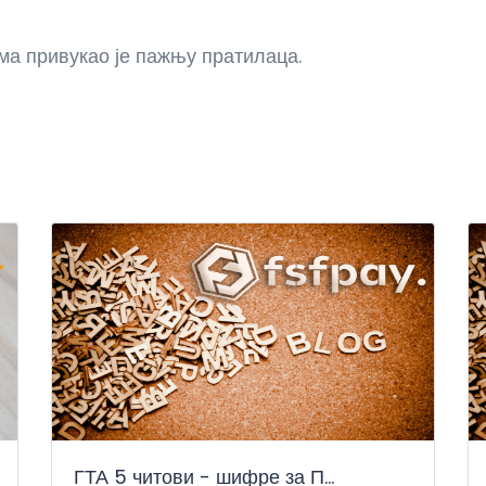
ма привукао је пажњу пратилаца.
ГТА 5 читови - шифре за П...