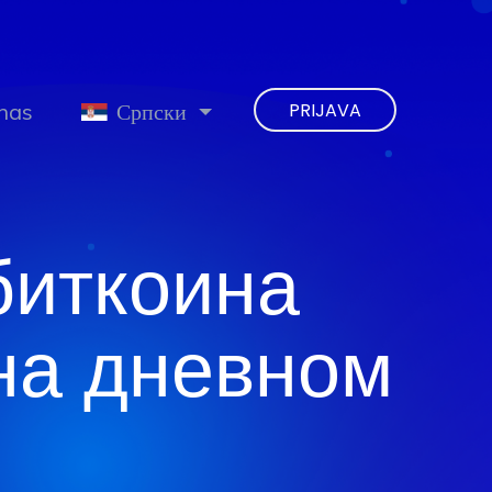
 nas
Српски
PRIJAVA
биткоина
 на дневном