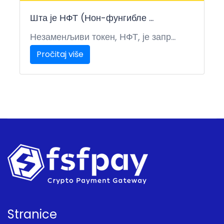
Шта је НФТ (Нон-фунгибле ...
Незаменљиви токен, НФТ, је запр...
Pročitaj više
Stranice