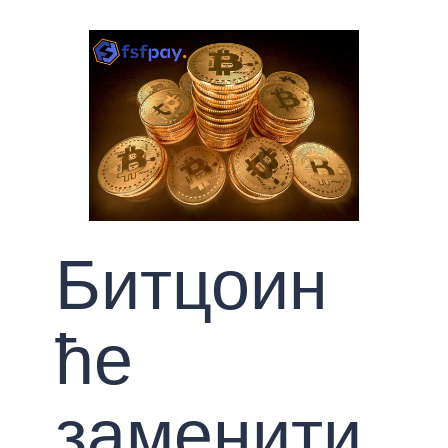
Битцоин
ће
заменити