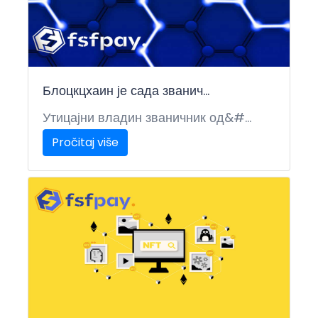
Блоцкцхаин је сада званич...
Утицајни владин званичник од&#...
Pročitaj više