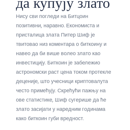
да купују злато
Нису сви погледи на Битцоин
позитивни, наравно. Економиста и
присталица злата Питер Шиф је
твитовао низ коментара о биткоину и
навео да би више волео злато као
инвестицију. Биткоин је забележио
астрономски раст цена током протекле
деценије, што учесници криптовалута
често примећују. Скрећући пажњу на
ове статистике, Шиф сугерише да ће
злато засијати у наредним годинама
како биткоин губи вредност.