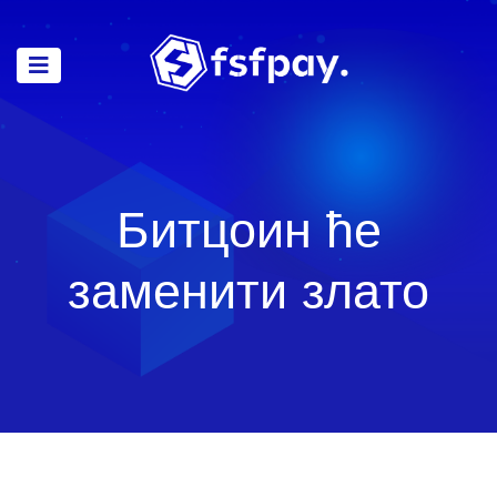
Битцоин ће
заменити злато