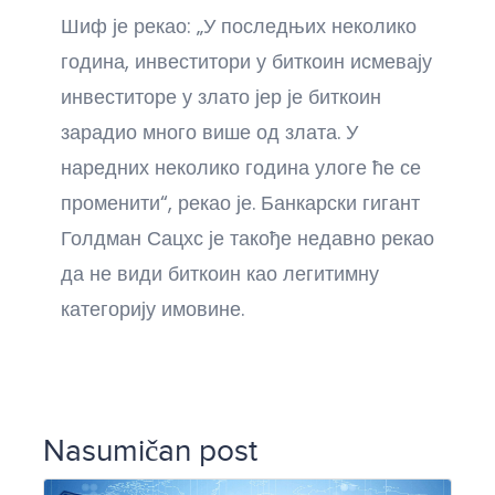
Шиф је рекао: „У последњих неколико
година, инвеститори у биткоин исмевају
инвеститоре у злато јер је биткоин
зарадио много више од злата. У
наредних неколико година улоге ће се
променити“, рекао је. Банкарски гигант
Голдман Сацхс је такође недавно рекао
да не види биткоин као легитимну
категорију имовине.
Nasumičan post