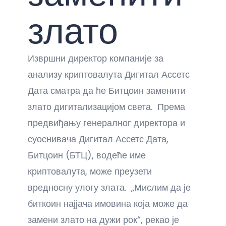
злато
Извршни директор компаније за
анализу криптовалута Дигитал Ассетс
Дата сматра да ће Битцоин заменити
злато дигитализацијом света. Према
предвиђању генералног директора и
суоснивача Дигитал Ассетс Дата,
Битцоин (БТЦ), водеће име
криптовалута, може преузети
вредносну улогу злата. „Мислим да је
биткоин најјача имовина која може да
замени злато на дужи рок“, рекао је