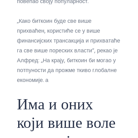
повећао своју популарност.
„Како биткоин буде све више
прихваћен, користиће се у више
финансијских трансакција и прихватаће
га све више пореских власти“, рекао је
Алфред: „На крају, биткоин би могао у
потпуности да прожме ткиво глобалне
економије. а
Има и оних
који више воле