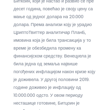
Биткоин, који је настао и развио се пре
десет година, повећао је своју цену са
мање од једног долара на 20.000
долара. Према анализи коју је урадио
ЦриптоТвиттер аналитичар ПланБ,
имовина која је била трансакција у то
време је обезбедила промену ка
финансијском средству. Венецуела је
била једна од земаља највише
погођених инфлацијом након кризе коју
је доживела. У другој половини 2019.
године доживео је инфлацију од
10.000.000 одсто. У овом периоду
несташице готовине, Битцоин је