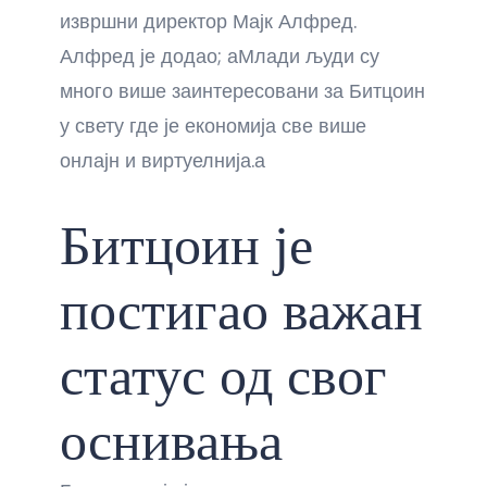
извршни директор Мајк Алфред.
Алфред је додао; аМлади људи су
много више заинтересовани за Битцоин
у свету где је економија све више
онлајн и виртуелнија.а
Битцоин је
постигао важан
статус од свог
оснивања