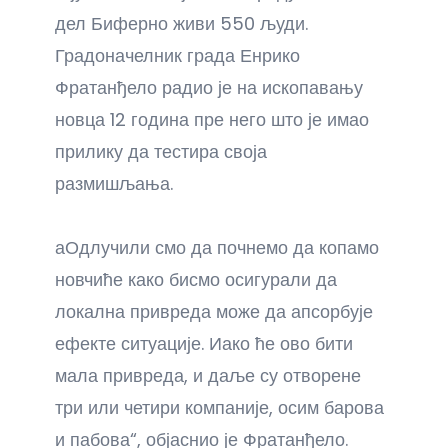
дел Биферно живи 550 људи.
Градоначелник града Енрико
Фратанђело радио је на ископавању
новца 12 година пре него што је имао
прилику да тестира своја
размишљања.
аОдлучили смо да почнемо да копамо
новчиће како бисмо осигурали да
локална привреда може да апсорбује
ефекте ситуације. Иако ће ово бити
мала привреда, и даље су отворене
три или четири компаније, осим барова
и пабова“, објаснио је Фратанђело.