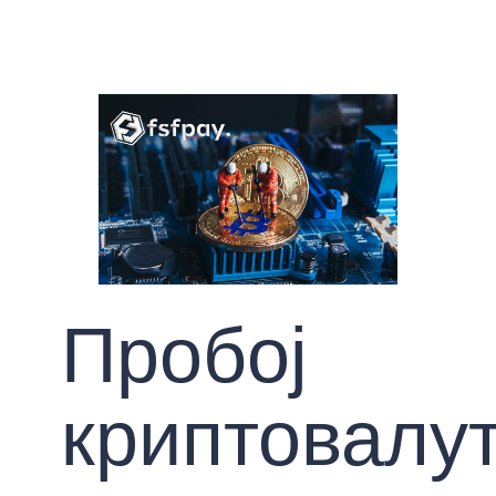
Пробој
криптовалу