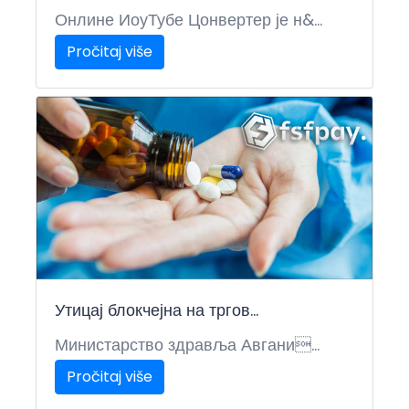
Онлине ИоуТубе Цонвертер је н&...
Pročitaj više
Утицај блокчејна на тргов...
Министарство здравља Авгани...
Pročitaj više