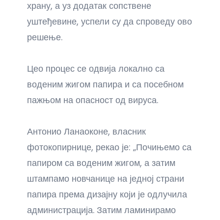
храну, а уз додатак сопствене
уштеђевине, успели су да спроведу ово
решење.
Цео процес се одвија локално са
воденим жигом папира и са посебном
пажњом на опасност од вируса.
Антонио Ланаоконе, власник
фотокопирнице, рекао је: „Почињемо са
папиром са воденим жигом, а затим
штампамо новчанице на једној страни
папира према дизајну који је одлучила
администрација. Затим ламинирамо