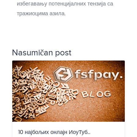
избегавању потенцијалних тензија са
тражиоцима азила.
Nasumičan post
10 најбољих онлајн ИоуТуб...