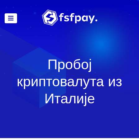
Пробој
криптовалута из
Италије