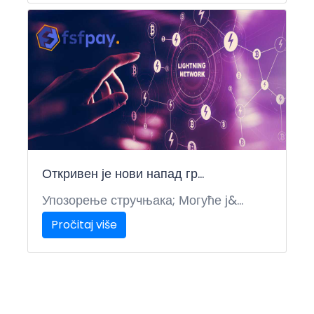
Откривен је нови напад гр...
Упозорење стручњака; Могуће ј&...
Pročitaj više