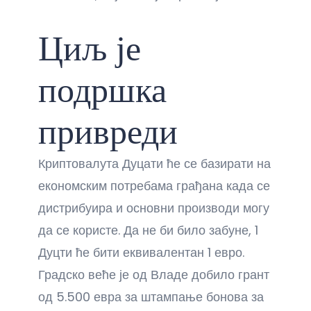
Циљ је
подршка
привреди
Криптовалута Дуцати ће се базирати на
економским потребама грађана када се
дистрибуира и основни производи могу
да се користе. Да не би било забуне, 1
Дуцти ће бити еквивалентан 1 евро.
Градско веће је од Владе добило грант
од 5.500 евра за штампање бонова за