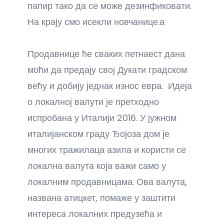
папир тако да се може дезинфиковати.
На крају смо исекли новчанице.а
Продавнице ће сваких петнаест дана
моћи да предају свој Дукати градском
већу и добију једнак износ евра. Идеја
о локалној валути је претходно
испробана у Италији 2016. У јужном
италијанском граду Ђојоза дом је
многих тражилаца азила и користи се
локална валута која важи само у
локалним продавницама. Ова валута,
названа атицкет, помаже у заштити
интереса локалних предузећа и