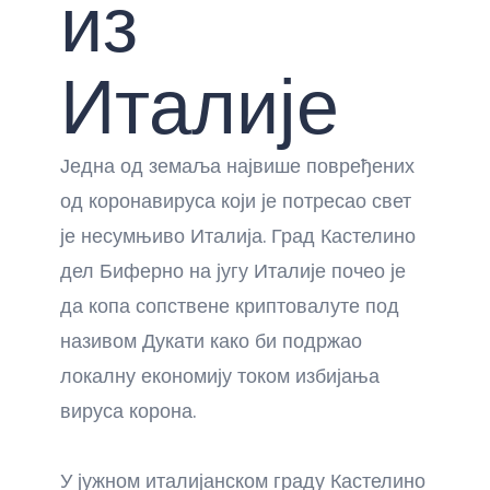
из
Италије
Једна од земаља највише повређених
од коронавируса који је потресао свет
је несумњиво Италија. Град Кастелино
дел Биферно на југу Италије почео је
да копа сопствене криптовалуте под
називом Дукати како би подржао
локалну економију током избијања
вируса корона.
У јужном италијанском граду Кастелино