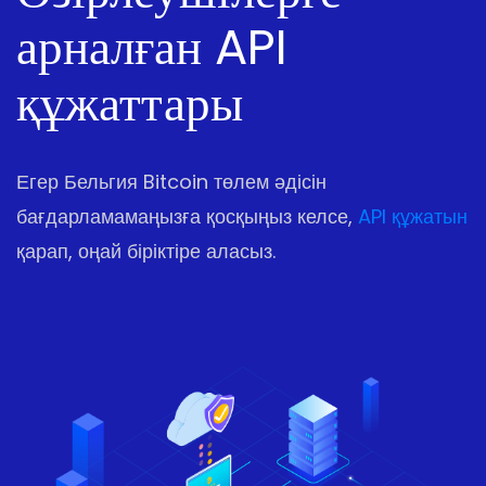
арналған API
құжаттары
Егер Бельгия Bitcoin төлем әдісін
бағдарламамаңызға қосқыңыз келсе,
API құжатын
қарап, оңай біріктіре аласыз.