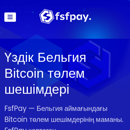
Үздік Бельгия
Bitcoin төлем
шешімдері
FsfPay — Бельгия аймағындағы
Bitcoin төлем шешімдерінің маманы.