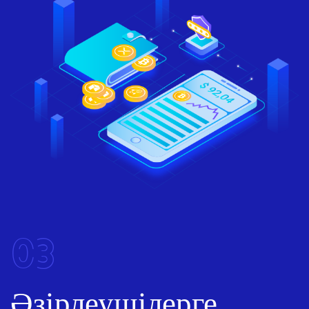
03
Әзірлеушілерге