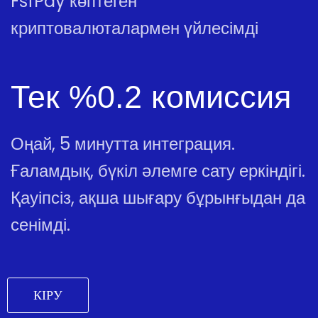
FsfPay көптеген
криптовалюталармен үйлесімді
Тек %0.2 комиссия
Оңай, 5 минутта интеграция.
Ғаламдық, бүкіл әлемге сату еркіндігі.
Қауіпсіз, ақша шығару бұрынғыдан да
сенімді.
КІРУ