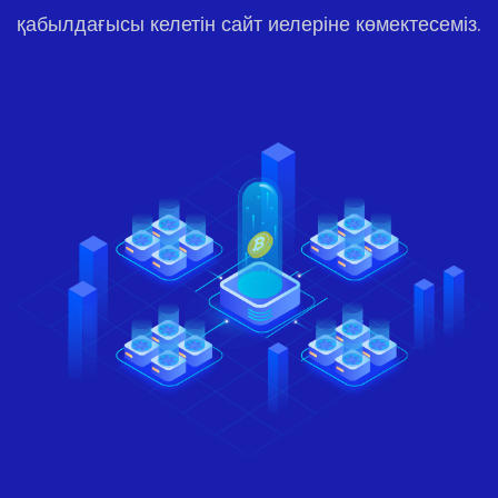
қабылдағысы келетін сайт иелеріне көмектесеміз.