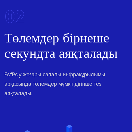
02
Төлемдер бірнеше
секундта аяқталады
FsfPay жоғары сапалы инфрақұрылымы
арқасында төлемдер мүмкіндігінше тез
аяқталады.