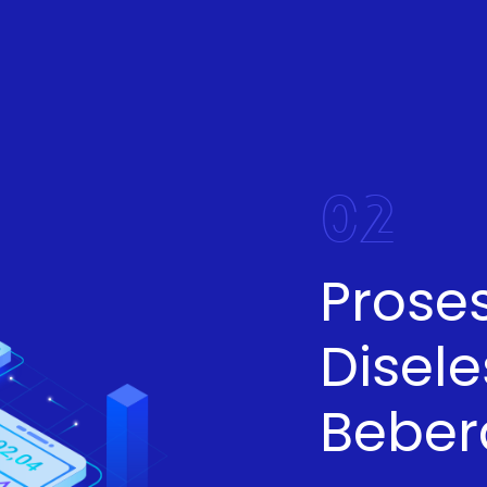
02
Prose
Disel
Beber