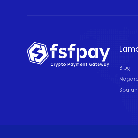
Lam
Blog
Negar
Soalan
© 2020 - 2026.
FSFPAY.com
. Hak Cipta Ter