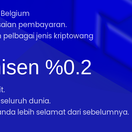
n Belgium
saian pembayaran.
 pelbagai jenis kriptowang
isen %0.2
t.
seluruh dunia.
nda lebih selamat dari sebelumnya.