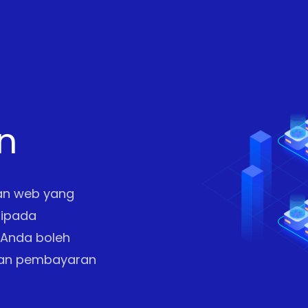
n
an web yang
ripada
 Anda boleh
kan pembayaran