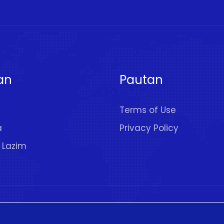
an
Pautan
Terms of Use
a
Privacy Policy
 Lazim
pelihara