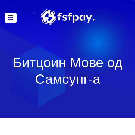
Битцоин Мове од
Самсунг-а