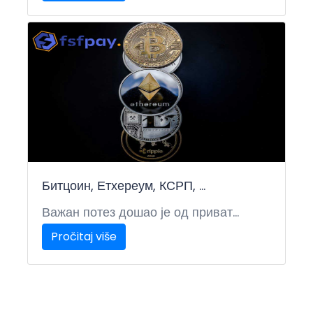
Битцоин, Етхереум, КСРП, ...
Важан потез дошао је од приват...
Pročitaj više