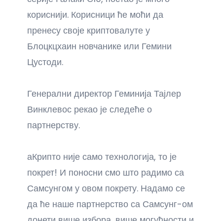
кориснији. Корисници ће моћи да
пренесу своје криптовалуте у
Блоцкцхаин новчанике или Гемини
Цустоди.
Генерални директор Геминија Тајлер
Винклевос рекао је следеће о
партнерству.
аКрипто није само технологија, то је
покрет! И поносни смо што радимо са
Самсунгом у овом покрету. Надамо се
да ће наше партнерство са Самсунг-ом
донети више избора, више могућности и