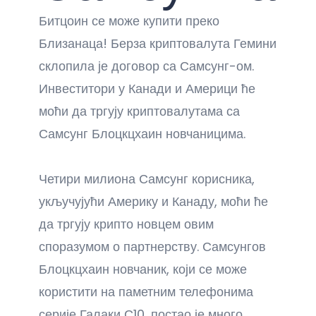
Битцоин се може купити преко
Близанаца! Берза криптовалута Гемини
склопила је договор са Самсунг-ом.
Инвеститори у Канади и Америци ће
моћи да тргују криптовалутама са
Самсунг Блоцкцхаин новчаницима.
Четири милиона Самсунг корисника,
укључујући Америку и Канаду, моћи ће
да тргују крипто новцем овим
споразумом о партнерству. Самсунгов
Блоцкцхаин новчаник, који се може
користити на паметним телефонима
серије Галаки С10, постао је много