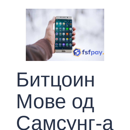
Битцоин
Мове од
Самсунг-а