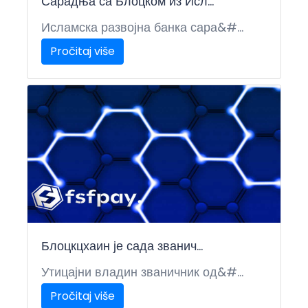
Сарадња са Блоцком из Исл...
Исламска развојна банка сара&#...
Pročitaj više
Блоцкцхаин је сада званич...
Утицајни владин званичник од&#...
Pročitaj više