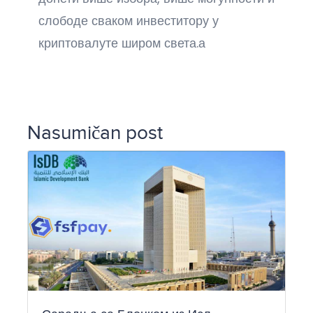
слободе сваком инвеститору у
криптовалуте широм света.а
Nasumičan post