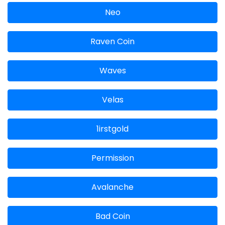
Neo
Raven Coin
Waves
Velas
1irstgold
Permission
Avalanche
Bad Coin