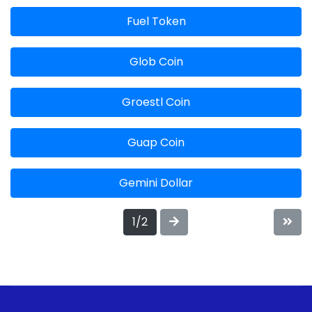
Fuel Token
Glob Coin
Groestl Coin
Guap Coin
Gemini Dollar
1/2