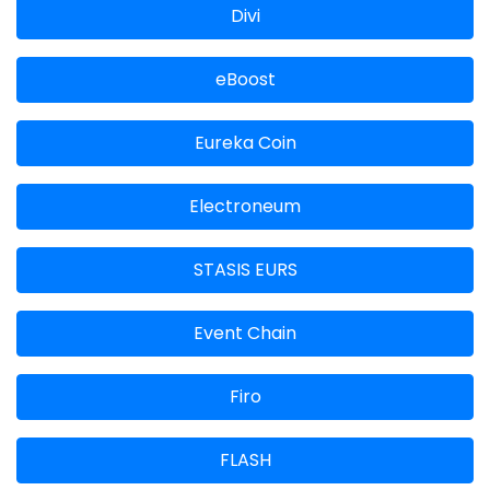
Divi
eBoost
Eureka Coin
Electroneum
STASIS EURS
Event Chain
Firo
FLASH