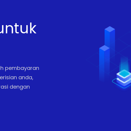
untuk
dah pembayaran
erisian anda,
rasi dengan