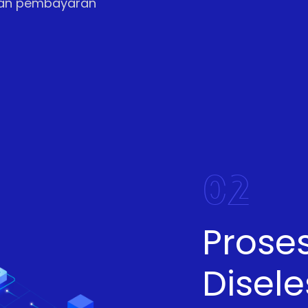
kan pembayaran
02
Prose
Disel