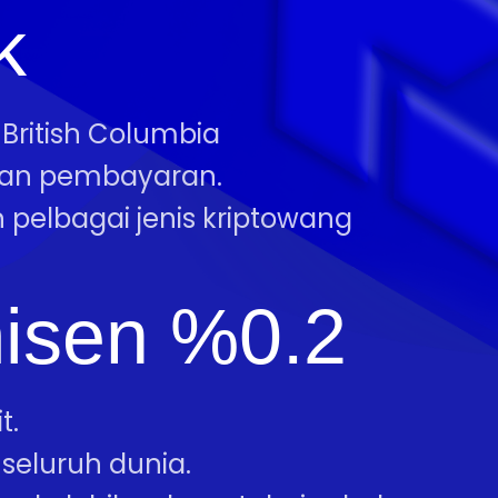
k
 British Columbia
ian pembayaran.
 pelbagai jenis kriptowang
isen %0.2
t.
seluruh dunia.