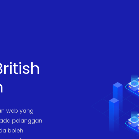
itish
n
an web yang
pada pelanggan
da boleh