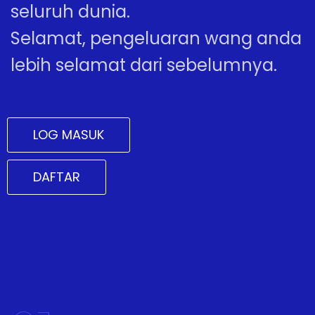
seluruh dunia.
Selamat, pengeluaran wang anda
lebih selamat dari sebelumnya.
LOG MASUK
DAFTAR