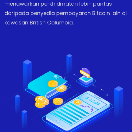
menawarkan perkhidmatan lebih pantas
daripada penyedia pembayaran Bitcoin lain di
kawasan British Columbia.