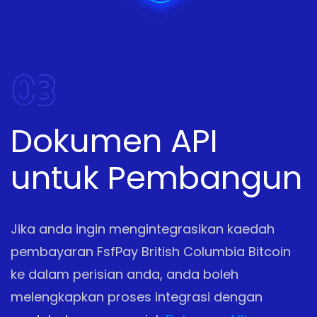
03
Dokumen API
untuk Pembangun
Jika anda ingin mengintegrasikan kaedah
pembayaran FsfPay British Columbia Bitcoin
ke dalam perisian anda, anda boleh
melengkapkan proses integrasi dengan