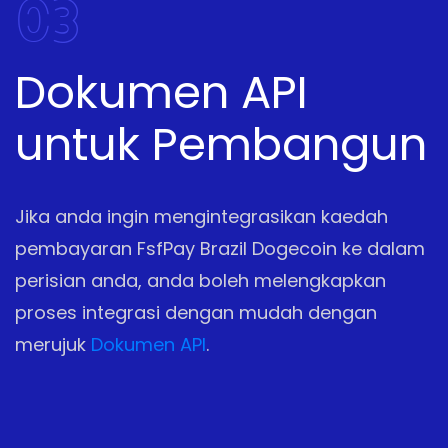
03
Dokumen API
untuk Pembangun
Jika anda ingin mengintegrasikan kaedah
pembayaran FsfPay Brazil Dogecoin ke dalam
perisian anda, anda boleh melengkapkan
proses integrasi dengan mudah dengan
merujuk
Dokumen API
.