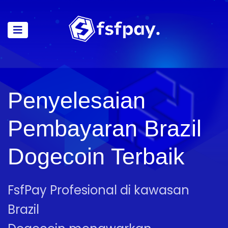
Penyelesaian
Pembayaran Brazil
Dogecoin Terbaik
FsfPay Profesional di kawasan
Brazil