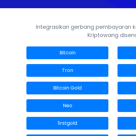
Integrasikan gerbang pembayaran ka
Kriptowang disena
Bitcoin
Tron
Bitcoin Gold
Neo
1irstgold