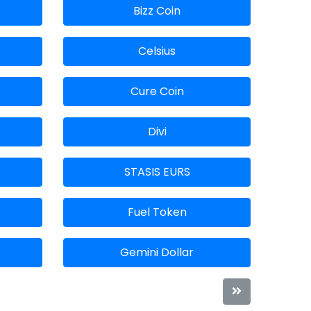
Bizz Coin
Celsius
Cure Coin
Divi
STASIS EURS
Fuel Token
Gemini Dollar