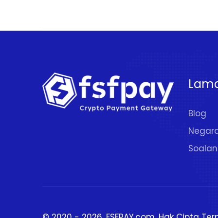
Lam
Blog
Negar
Soalan
© 2020 - 2026.
FSFPAY.com
. Hak Cipta Ter