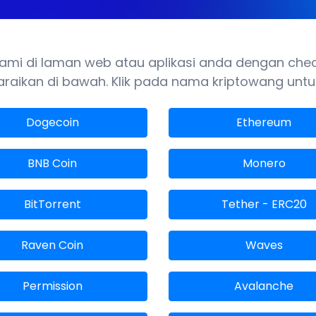
mi di laman web atau aplikasi anda dengan check
raikan di bawah. Klik pada nama kriptowang untu
Dogecoin
Ethereum
BNB Coin
Monero
BitTorrent
Tether - ERC20
Raven Coin
Waves
Permission
Avalanche