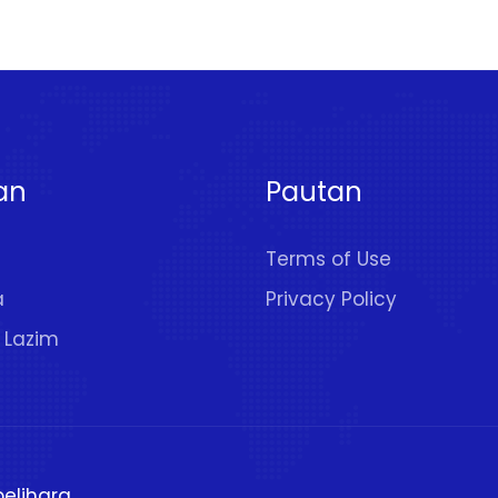
an
Pautan
Terms of Use
a
Privacy Policy
 Lazim
pelihara