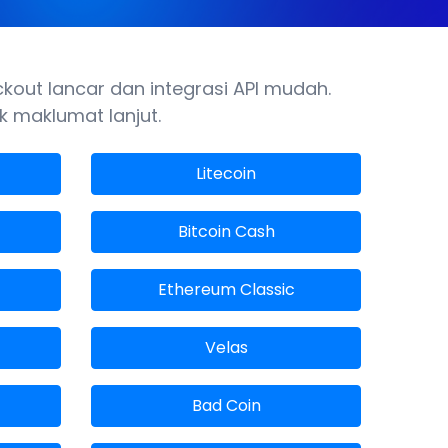
out lancar dan integrasi API mudah.
k maklumat lanjut.
Litecoin
Bitcoin Cash
Ethereum Classic
Velas
Bad Coin