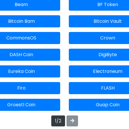
Beam
BF Token
Bitcoin Bam
Bitcoin Vault
CommonsOS
Crown
DASH Coin
DigiByte
Eureka Coin
Electroneum
Firo
FLASH
Groestl Coin
Guap Coin
1/2