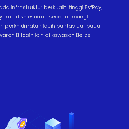
da infrastruktur berkualiti tinggi FsfPay,
yaran diselesaikan secepat mungkin.
 perkhidmatan lebih pantas daripada
ran Bitcoin lain di kawasan Belize.