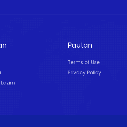
an
Pautan
Terms of Use
a
Privacy Policy
 Lazim
pelihara