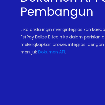
Pembangun
Jika anda ingin mengintegrasikan kae
FsfPay Belize Bitcoin ke dalam perisian 
melengkapkan proses integrasi denga
merujuk
Dokumen API
.