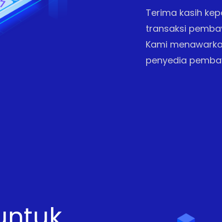
Terima kasih kepa
transaksi pemba
Kami menawarkan
penyedia pembaya
untuk