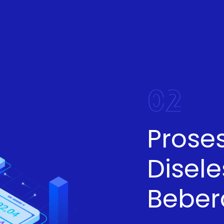
02
Prose
Disel
Beber