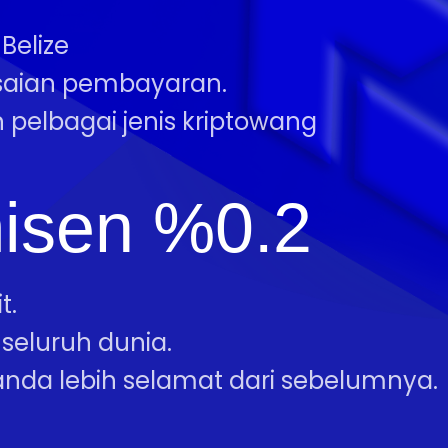
Belize
saian pembayaran.
 pelbagai jenis kriptowang
isen %0.2
t.
seluruh dunia.
nda lebih selamat dari sebelumnya.