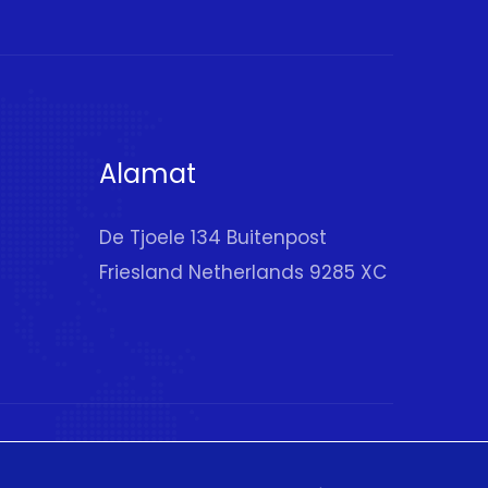
Alamat
De Tjoele 134 Buitenpost
Friesland Netherlands 9285 XC