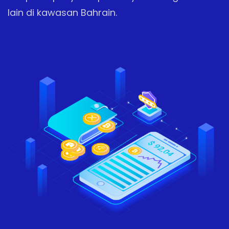
lain di kawasan Bahrain.