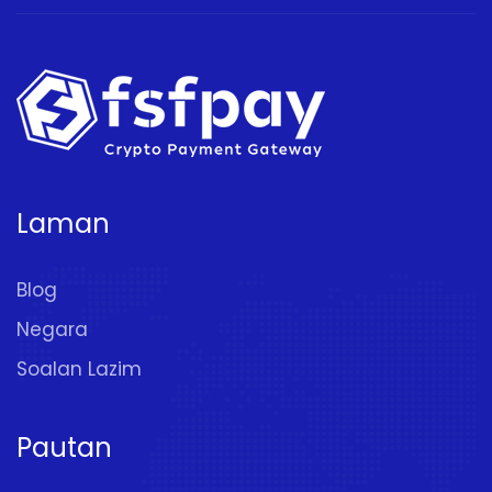
Laman
Blog
Negara
Soalan Lazim
Pautan