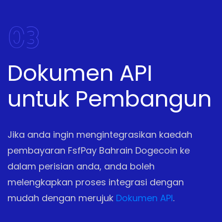
03
Dokumen API
untuk Pembangun
Jika anda ingin mengintegrasikan kaedah
pembayaran FsfPay Bahrain Dogecoin ke
dalam perisian anda, anda boleh
melengkapkan proses integrasi dengan
mudah dengan merujuk
Dokumen API
.