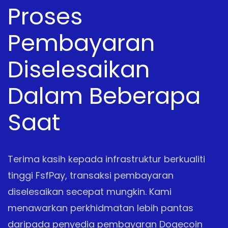
Proses
Pembayaran
Diselesaikan
Dalam Beberapa
Saat
Terima kasih kepada infrastruktur berkualiti
tinggi FsfPay, transaksi pembayaran
diselesaikan secepat mungkin. Kami
menawarkan perkhidmatan lebih pantas
daripada penyedia pembayaran Dogecoin