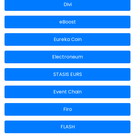
Divi
eBoost
Eureka Coin
Electroneum
STASIS EURS
Event Chain
Firo
FLASH