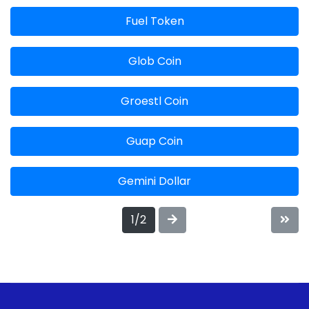
Fuel Token
Glob Coin
Groestl Coin
Guap Coin
Gemini Dollar
1/2