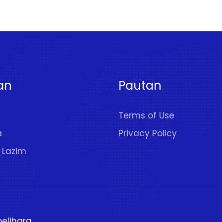
an
Pautan
Terms of Use
a
Privacy Policy
 Lazim
pelihara