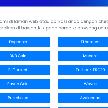
mi di laman web atau aplikasi anda dengan check
raikan di bawah. Klik pada nama kriptowang untu
Dogecoin
Ethereum
BNB Coin
Monero
BitTorrent
Tether - ERC20
Raven Coin
Waves
Permission
Avalanche