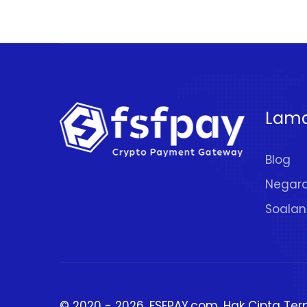
Lam
Blog
Negar
Soalan
© 2020 - 2026.
FSFPAY.com
. Hak Cipta Ter