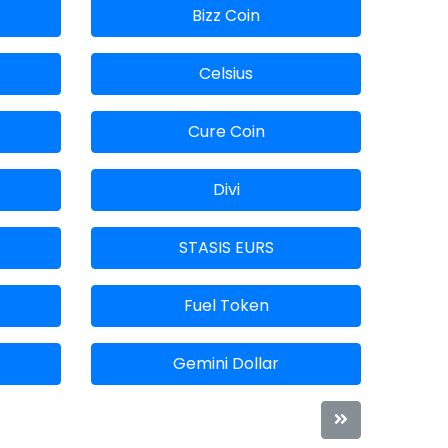
Bizz Coin
Celsius
Cure Coin
Divi
STASIS EURS
Fuel Token
Gemini Dollar