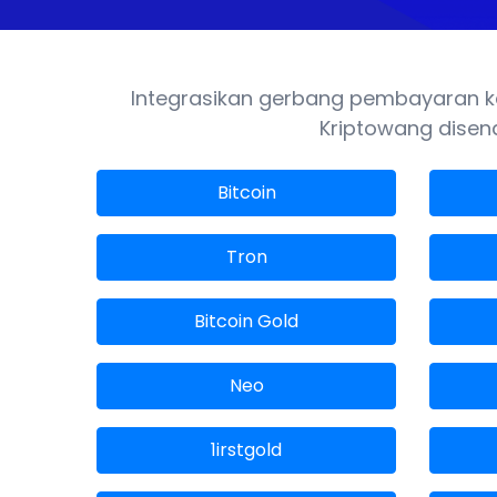
Integrasikan gerbang pembayaran ka
Kriptowang disena
Bitcoin
Tron
Bitcoin Gold
Neo
1irstgold