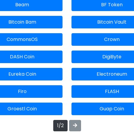
Beam
BF Token
Bitcoin Bam
Bitcoin Vault
CommonsOS
Crown
DASH Coin
DigiByte
Eureka Coin
Electroneum
Firo
FLASH
Groestl Coin
Guap Coin
1/2