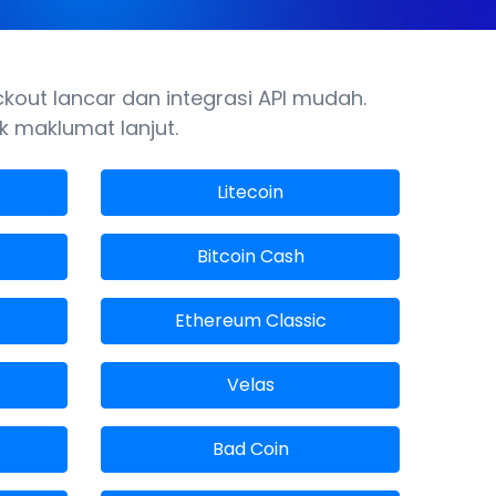
out lancar dan integrasi API mudah.
k maklumat lanjut.
Litecoin
Bitcoin Cash
Ethereum Classic
Velas
Bad Coin