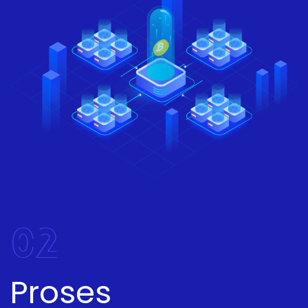
02
Proses