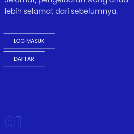
lebih selamat dari sebelumnya.
LOG MASUK
DAFTAR
01