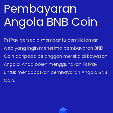
Pembayaran
Angola BNB Coin
FsfPay bersedia membantu pemilik laman
web yang ingin menerima pembayaran BNB
Coin daripada pelanggan mereka di kawasan
Angola. Anda boleh menggunakan FsfPay
untuk mendapatkan pembayaran Angola BNB
Coin.