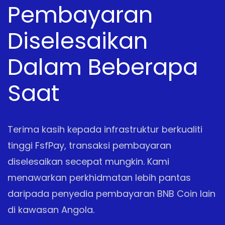
Pembayaran
Diselesaikan
Dalam Beberapa
Saat
Terima kasih kepada infrastruktur berkualiti
tinggi FsfPay, transaksi pembayaran
diselesaikan secepat mungkin. Kami
menawarkan perkhidmatan lebih pantas
daripada penyedia pembayaran BNB Coin lain
di kawasan Angola.