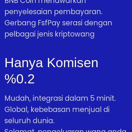
BNB Coin menawarkan
penyelesaian pembayaran.
Gerbang FsfPay serasi dengan
pelbagai jenis kriptowang
Hanya Komisen
%0.2
Mudah, integrasi dalam 5 minit.
Global, kebebasan menjual di
seluruh dunia.
Selamat, pengeluaran wang anda