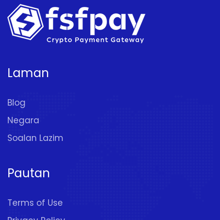
Laman
Blog
Negara
Soalan Lazim
Pautan
Terms of Use