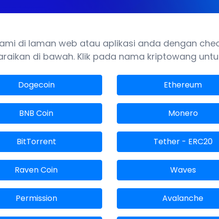
mi di laman web atau aplikasi anda dengan check
raikan di bawah. Klik pada nama kriptowang untu
Dogecoin
Ethereum
BNB Coin
Monero
BitTorrent
Tether - ERC20
Raven Coin
Waves
Permission
Avalanche