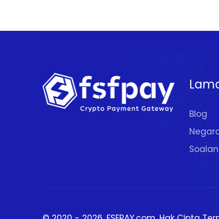
Lam
Blog
Negar
Soalan
© 2020 - 2026.
FSFPAY.com
. Hak Cipta Ter