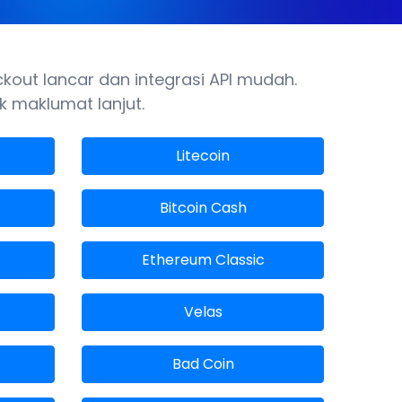
out lancar dan integrasi API mudah.
k maklumat lanjut.
Litecoin
Bitcoin Cash
Ethereum Classic
Velas
Bad Coin