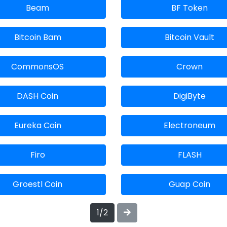
Beam
BF Token
Bitcoin Bam
Bitcoin Vault
CommonsOS
Crown
DASH Coin
DigiByte
Eureka Coin
Electroneum
Firo
FLASH
Groestl Coin
Guap Coin
1/2