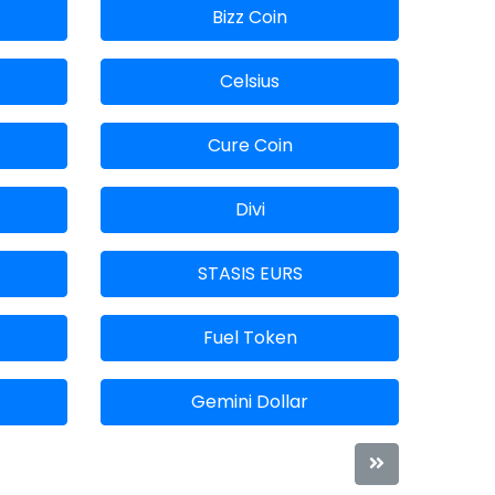
Bizz Coin
Celsius
Cure Coin
Divi
STASIS EURS
Fuel Token
Gemini Dollar