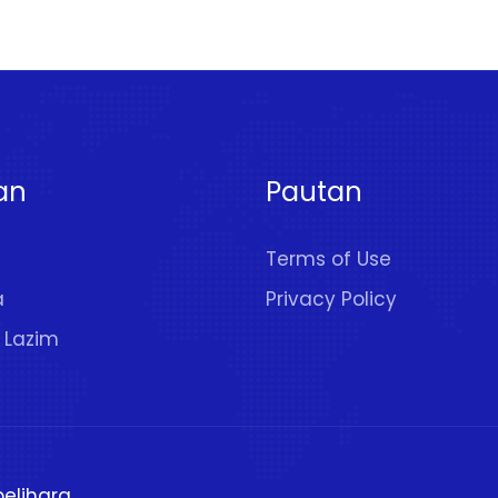
an
Pautan
Terms of Use
a
Privacy Policy
 Lazim
pelihara