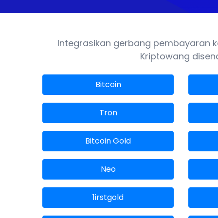
Integrasikan gerbang pembayaran ka
Kriptowang disena
Bitcoin
Tron
Bitcoin Gold
Neo
1irstgold