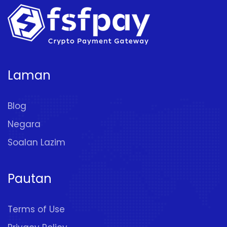
Laman
Blog
Negara
Soalan Lazim
Pautan
Terms of Use