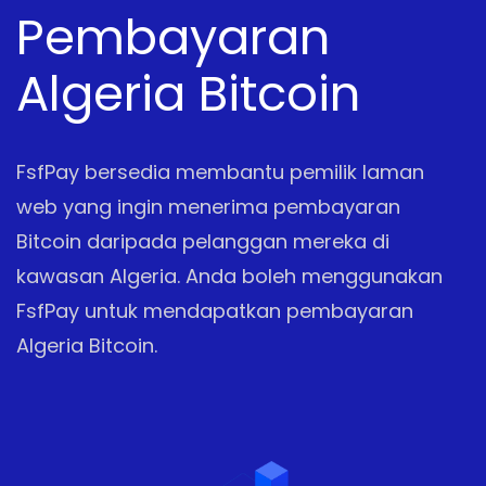
Pembayaran
Algeria Bitcoin
FsfPay bersedia membantu pemilik laman
web yang ingin menerima pembayaran
Bitcoin daripada pelanggan mereka di
kawasan Algeria. Anda boleh menggunakan
FsfPay untuk mendapatkan pembayaran
Algeria Bitcoin.