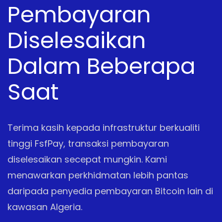
Pembayaran
Diselesaikan
Dalam Beberapa
Saat
Terima kasih kepada infrastruktur berkualiti
tinggi FsfPay, transaksi pembayaran
diselesaikan secepat mungkin. Kami
menawarkan perkhidmatan lebih pantas
daripada penyedia pembayaran Bitcoin lain di
kawasan Algeria.