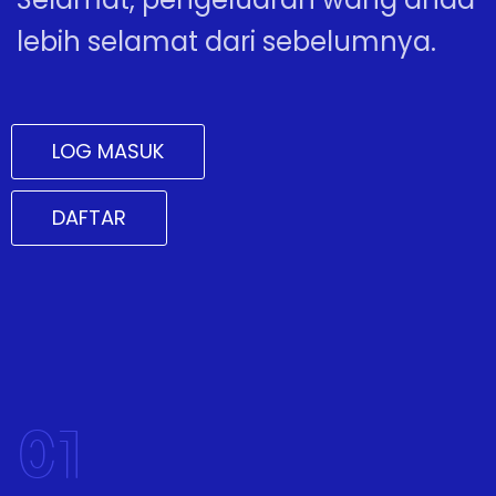
lebih selamat dari sebelumnya.
LOG MASUK
DAFTAR
01