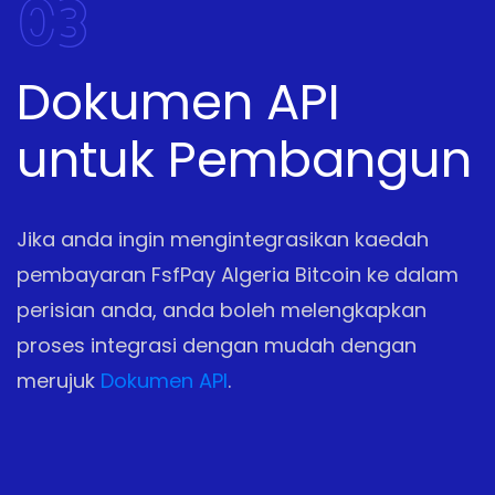
03
Dokumen API
untuk Pembangun
Jika anda ingin mengintegrasikan kaedah
pembayaran FsfPay Algeria Bitcoin ke dalam
perisian anda, anda boleh melengkapkan
proses integrasi dengan mudah dengan
merujuk
Dokumen API
.