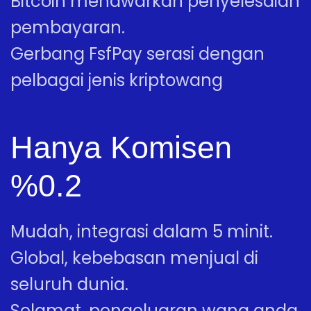
Bitcoin menawarkan penyelesaian
pembayaran.
Gerbang FsfPay serasi dengan
pelbagai jenis kriptowang
Hanya Komisen
%0.2
Mudah, integrasi dalam 5 minit.
Global, kebebasan menjual di
seluruh dunia.
Selamat, pengeluaran wang anda