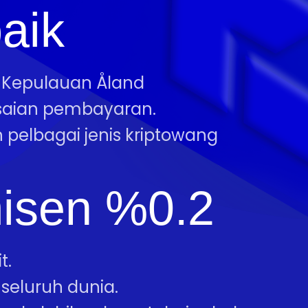
baik
n Kepulauan Åland
saian pembayaran.
 pelbagai jenis kriptowang
isen %0.2
t.
seluruh dunia.