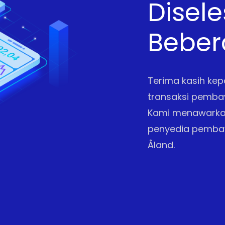
Disel
Beber
Terima kasih kepa
transaksi pemba
Kami menawarkan
penyedia pembay
Åland.