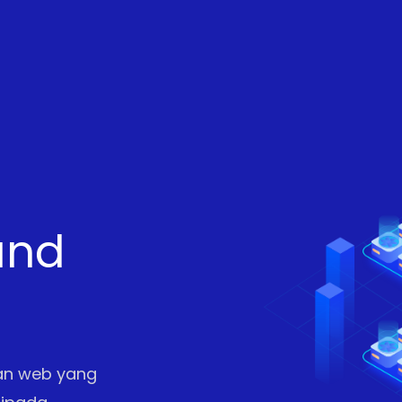
and
an web yang