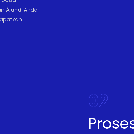
ripada
n Åland. Anda
dapatkan
02
Prose