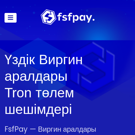
Үздік Виргин
аралдары
Tron төлем
шешімдері
FsfPay — Виргин аралдары