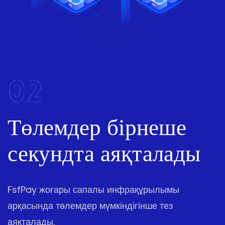
02
Төлемдер бірнеше
секундта аяқталады
FsfPay жоғары сапалы инфрақұрылымы
арқасында төлемдер мүмкіндігінше тез
аяқталады.