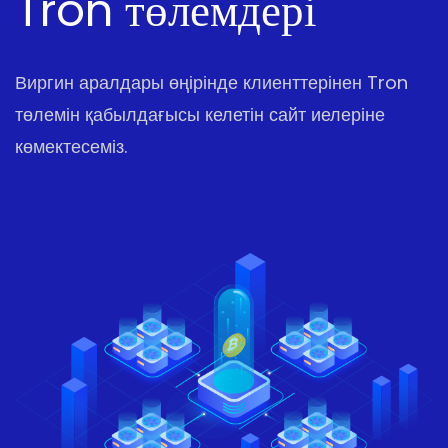
Tron төлемдері
Виргин аралдары өңірінде клиенттерінен Tron
төлемін қабылдағысы келетін сайт иелеріне
көмектесеміз.