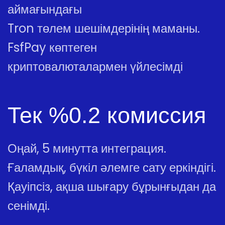
аймағындағы
Tron төлем шешімдерінің маманы.
FsfPay көптеген
криптовалюталармен үйлесімді
Тек %0.2 комиссия
Оңай, 5 минутта интеграция.
Ғаламдық, бүкіл әлемге сату еркіндігі.
Қауіпсіз, ақша шығару бұрынғыдан да
сенімді.