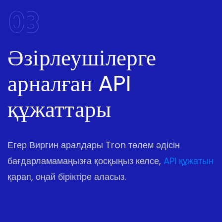
03
Әзірлеушілерге
арналған API
құжаттары
Егер Виргин аралдары Tron төлем әдісін
бағдарламамаңызға қосқыңыз келсе,
API құжатын
қарап, оңай біріктіре аласыз.