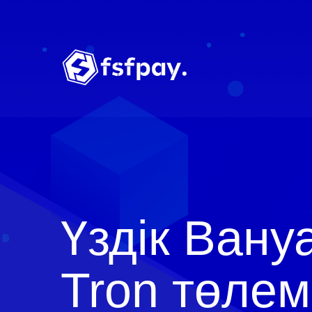
Үздік Вану
Tron төле