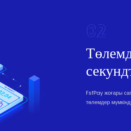
02
Төлемд
секунд
FsfPay жоғары с
төлемдер мүмкінді