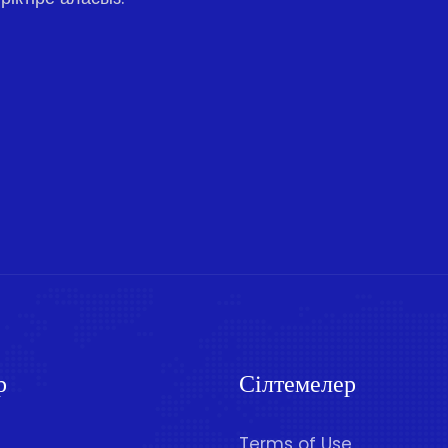
р
Сілтемелер
Terms of Use