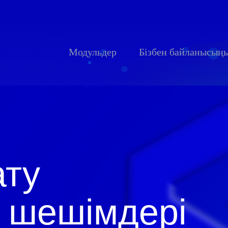
Модульдер
Бізбен байланысың
ату
м шешімдері