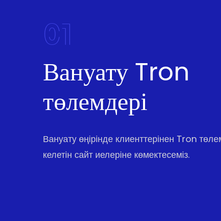
01
Вануату Tron
төлемдері
Вануату өңірінде клиенттерінен Tron төл
келетін сайт иелеріне көмектесеміз.