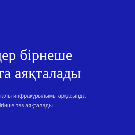
ер бірнеше
та аяқталады
апалы инфрақұрылымы арқасында
гінше тез аяқталады.