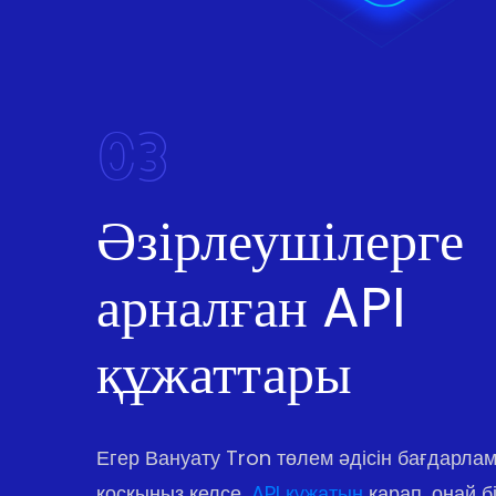
03
Әзірлеушілерге
арналған API
құжаттары
Егер Вануату Tron төлем әдісін бағдарла
қосқыңыз келсе,
API құжатын
қарап, оңай бі