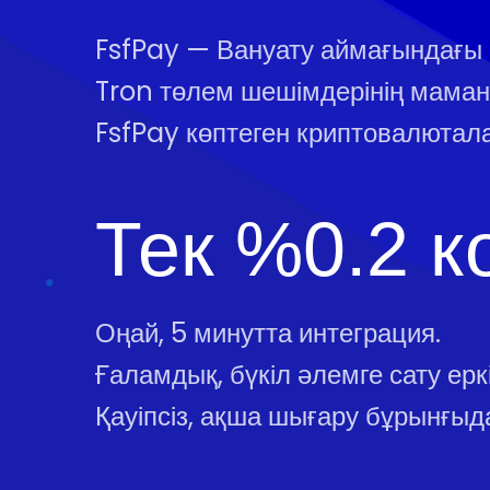
FsfPay — Вануату аймағындағы
Tron төлем шешімдерінің маман
FsfPay көптеген криптовалютал
Тек %0.2 к
Оңай, 5 минутта интеграция.
Ғаламдық, бүкіл әлемге сату еркін
Қауіпсіз, ақша шығару бұрынғыда