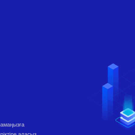
мамаңызға
ріктіре аласыз.