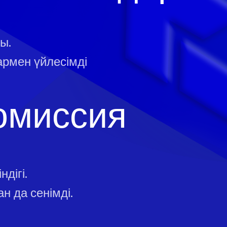
ы.
армен үйлесімді
омиссия
дігі.
н да сенімді.