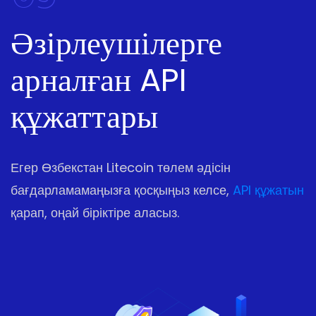
Әзірлеушілерге
арналған API
құжаттары
Егер Өзбекстан Litecoin төлем әдісін
бағдарламамаңызға қосқыңыз келсе,
API құжатын
қарап, оңай біріктіре аласыз.