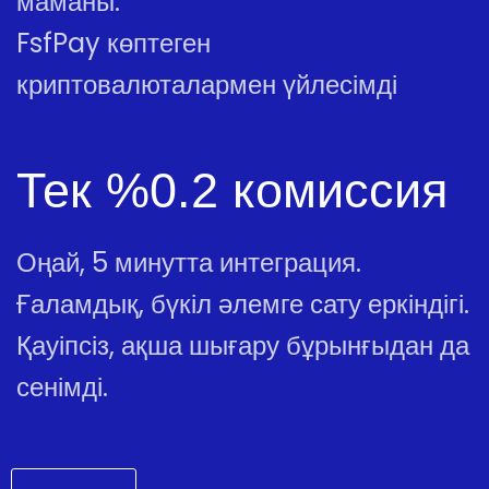
маманы.
FsfPay көптеген
криптовалюталармен үйлесімді
Тек %0.2 комиссия
Оңай, 5 минутта интеграция.
Ғаламдық, бүкіл әлемге сату еркіндігі.
Қауіпсіз, ақша шығару бұрынғыдан да
сенімді.