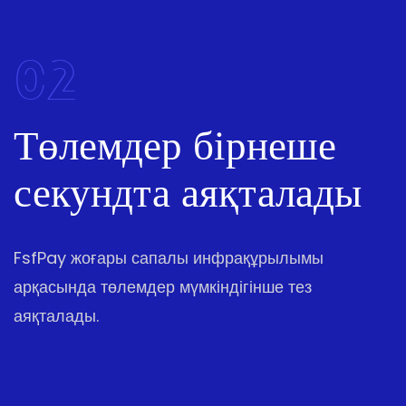
02
Төлемдер бірнеше
секундта аяқталады
FsfPay жоғары сапалы инфрақұрылымы
арқасында төлемдер мүмкіндігінше тез
аяқталады.