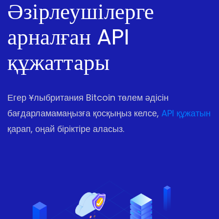
Әзірлеушілерге
арналған API
құжаттары
Егер Ұлыбритания Bitcoin төлем әдісін
бағдарламамаңызға қосқыңыз келсе,
API құжатын
қарап, оңай біріктіре аласыз.