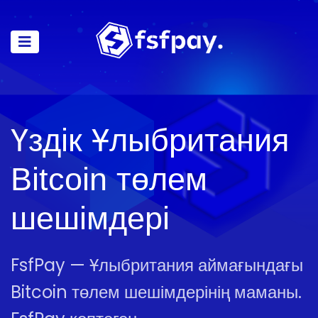
Үздік Ұлыбритания
Bitcoin төлем
шешімдері
FsfPay — Ұлыбритания аймағындағы
Bitcoin төлем шешімдерінің маманы.