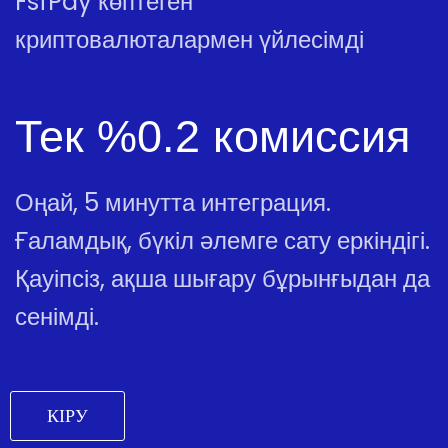
FsfPay көптеген
криптовалюталармен үйлесімді
Тек %0.2 комиссия
Оңай, 5 минутта интеграция.
Ғаламдық, бүкіл әлемге сату еркіндігі.
Қауіпсіз, ақша шығару бұрынғыдан да
сенімді.
КІРУ