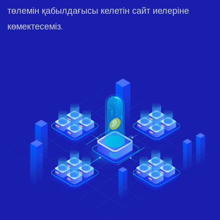
төлемін қабылдағысы келетін сайт иелеріне
көмектесеміз.