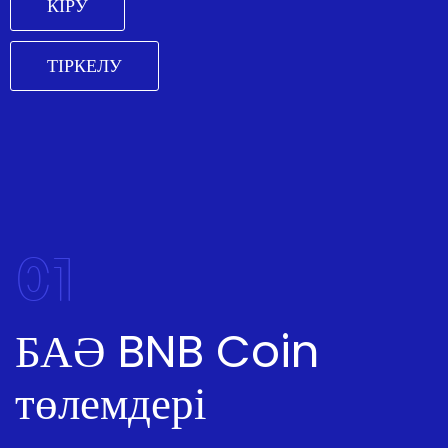
КІРУ
ТІРКЕЛУ
01
БАӘ BNB Coin
төлемдері