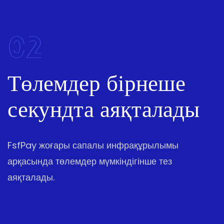
02
Төлемдер бірнеше
секундта аяқталады
FsfPay жоғары сапалы инфрақұрылымы
арқасында төлемдер мүмкіндігінше тез
аяқталады.