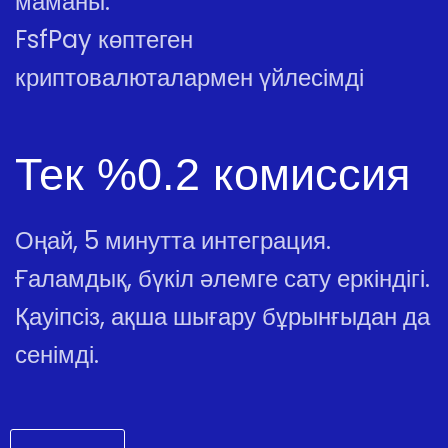
маманы.
FsfPay көптеген
криптовалюталармен үйлесімді
Тек %0.2 комиссия
Оңай, 5 минутта интеграция.
Ғаламдық, бүкіл әлемге сату еркіндігі.
Қауіпсіз, ақша шығару бұрынғыдан да
сенімді.