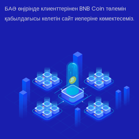
БАӘ өңірінде клиенттерінен BNB Coin төлемін
қабылдағысы келетін сайт иелеріне көмектесеміз.