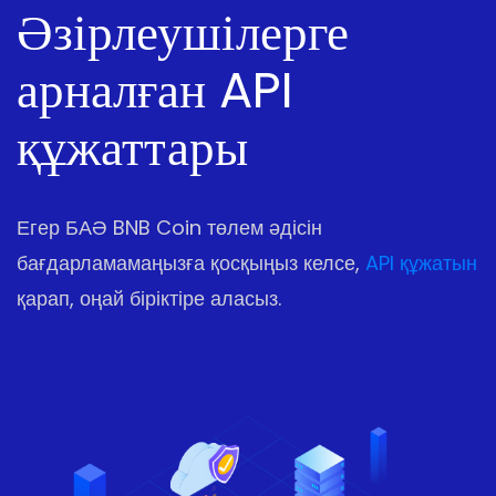
Әзірлеушілерге
арналған API
құжаттары
Егер БАӘ BNB Coin төлем әдісін
бағдарламамаңызға қосқыңыз келсе,
API құжатын
қарап, оңай біріктіре аласыз.