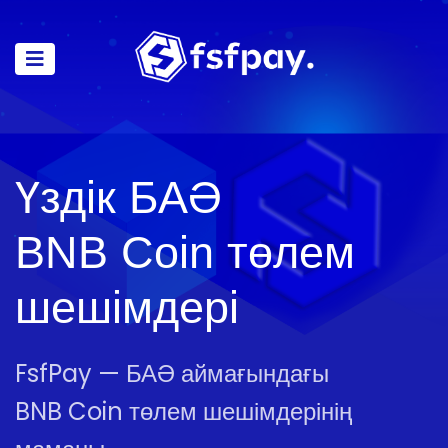
Үздік БАӘ
BNB Coin төлем
шешімдері
FsfPay — БАӘ аймағындағы
BNB Coin төлем шешімдерінің