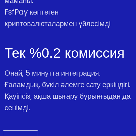
маманы.
FsfPay көптеген
криптовалюталармен үйлесімді
Тек %0.2 комиссия
Оңай, 5 минутта интеграция.
Ғаламдық, бүкіл әлемге сату еркіндігі.
Қауіпсіз, ақша шығару бұрынғыдан да
сенімді.