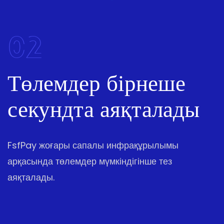
02
Төлемдер бірнеше
секундта аяқталады
FsfPay жоғары сапалы инфрақұрылымы
арқасында төлемдер мүмкіндігінше тез
аяқталады.