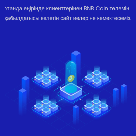
Уганда өңірінде клиенттерінен BNB Coin төлемін
қабылдағысы келетін сайт иелеріне көмектесеміз.