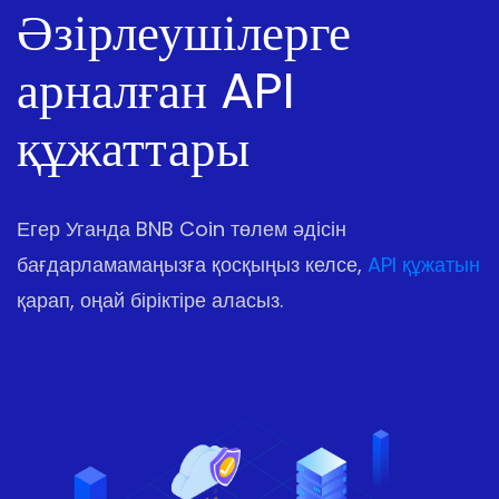
Әзірлеушілерге
арналған API
құжаттары
Егер Уганда BNB Coin төлем әдісін
бағдарламамаңызға қосқыңыз келсе,
API құжатын
қарап, оңай біріктіре аласыз.