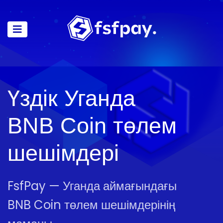
Үздік Уганда
BNB Coin төлем
шешімдері
FsfPay — Уганда аймағындағы
BNB Coin төлем шешімдерінің