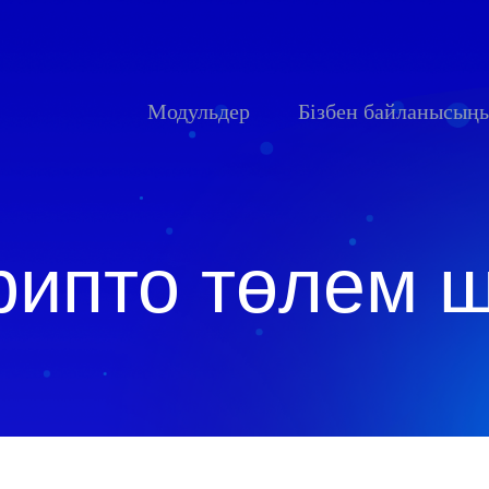
Модульдер
Бізбен байланысың
рипто төлем 