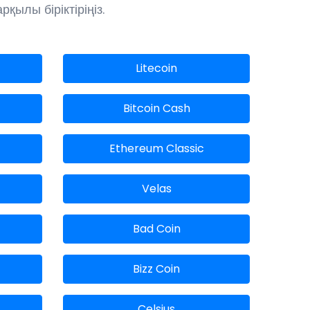
қылы біріктіріңіз.
Litecoin
Bitcoin Cash
Ethereum Classic
Velas
Bad Coin
Bizz Coin
Celsius