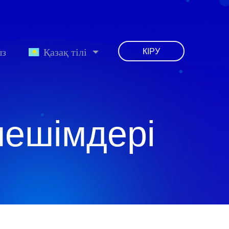
ыз
Қазақ тілі
КІРУ
шешімдері