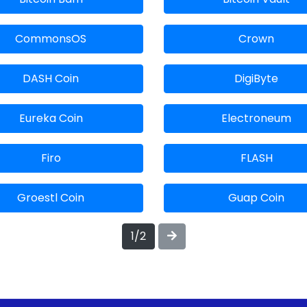
CommonsOS
Crown
DASH Coin
DigiByte
Eureka Coin
Electroneum
Firo
FLASH
Groestl Coin
Guap Coin
1/2