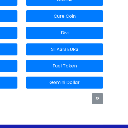
Cure Coin
Divi
STASIS EURS
Fuel Token
Gemini Dollar