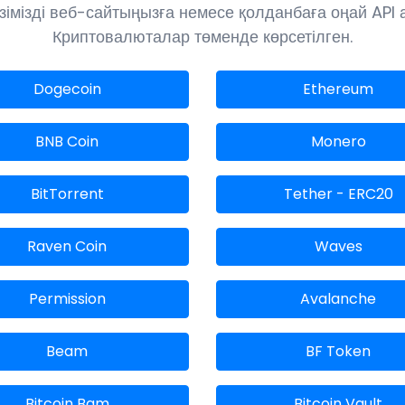
імізді веб-сайтыңызға немесе қолданбаға оңай API ар
Криптовалюталар төменде көрсетілген.
Dogecoin
Ethereum
BNB Coin
Monero
BitTorrent
Tether - ERC20
Raven Coin
Waves
Permission
Avalanche
Beam
BF Token
Bitcoin Bam
Bitcoin Vault