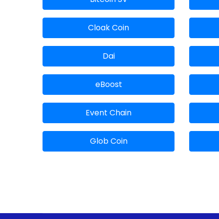
Cloak Coin
Dai
eBoost
Event Chain
Glob Coin