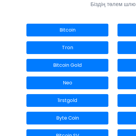
Біздің төлем шлюз
Bitcoin
Tron
Bitcoin Gold
Neo
1irstgold
Byte Coin
Bitcoin SV