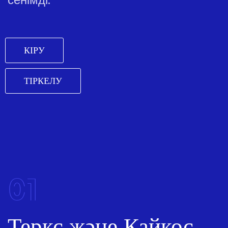
КІРУ
ТІРКЕЛУ
01
Теркс және Кайкос