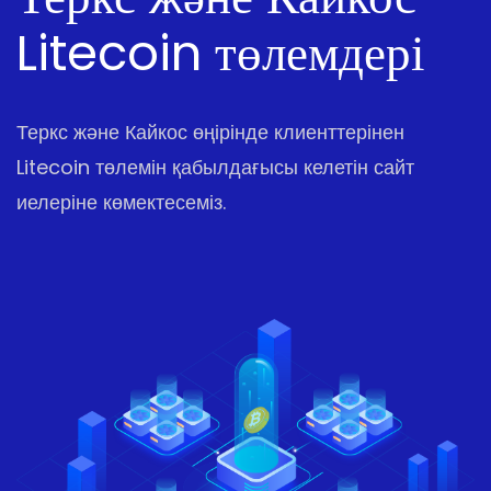
Litecoin төлемдері
Теркс және Кайкос өңірінде клиенттерінен
Litecoin төлемін қабылдағысы келетін сайт
иелеріне көмектесеміз.