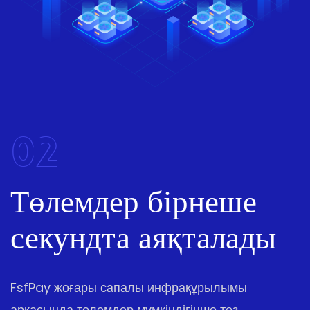
02
Төлемдер бірнеше
секундта аяқталады
FsfPay жоғары сапалы инфрақұрылымы
арқасында төлемдер мүмкіндігінше тез