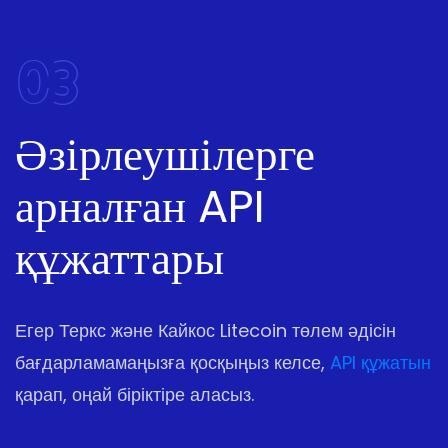
03
Әзірлеушілерге
арналған API
құжаттары
Егер Теркс және Кайкос Litecoin төлем әдісін
бағдарламамаңызға қосқыңыз келсе,
API құжатын
қарап, оңай біріктіре аласыз.