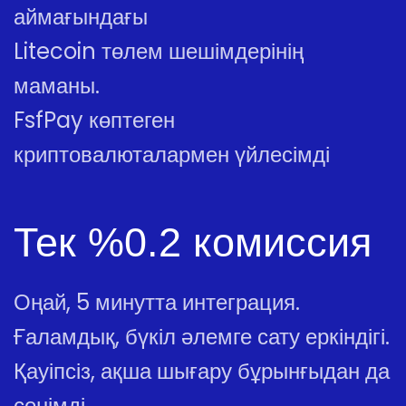
аймағындағы
Litecoin төлем шешімдерінің
маманы.
FsfPay көптеген
криптовалюталармен үйлесімді
Тек %0.2 комиссия
Оңай, 5 минутта интеграция.
Ғаламдық, бүкіл әлемге сату еркіндігі.
Қауіпсіз, ақша шығару бұрынғыдан да
сенімді.