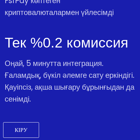
FsfPay көптеген
криптовалюталармен үйлесімді
Тек %0.2 комиссия
Оңай, 5 минутта интеграция.
Ғаламдық, бүкіл әлемге сату еркіндігі.
Қауіпсіз, ақша шығару бұрынғыдан да
сенімді.
КІРУ