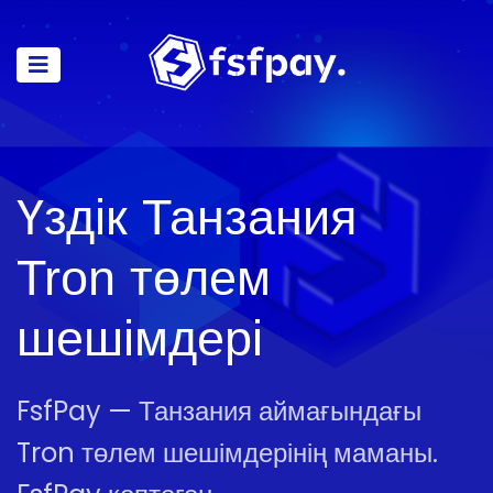
Үздік Танзания
Tron төлем
шешімдері
FsfPay — Танзания аймағындағы
Tron төлем шешімдерінің маманы.