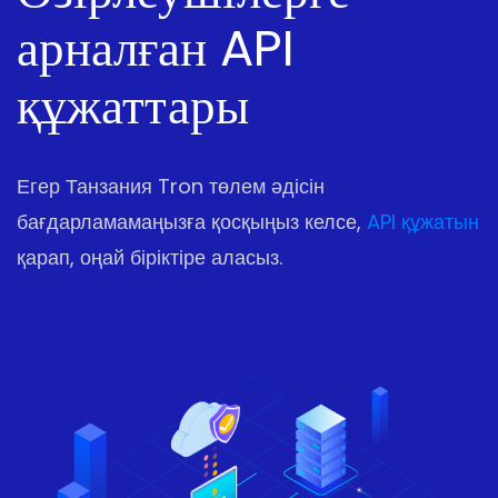
арналған API
құжаттары
Егер Танзания Tron төлем әдісін
бағдарламамаңызға қосқыңыз келсе,
API құжатын
қарап, оңай біріктіре аласыз.