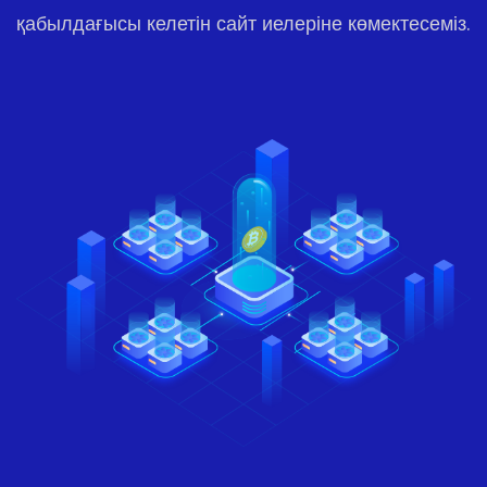
қабылдағысы келетін сайт иелеріне көмектесеміз.