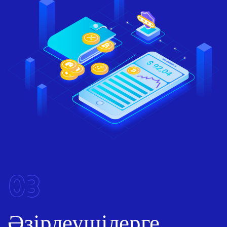
03
Әзірлеушілерге