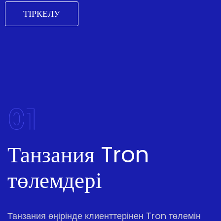
ТІРКЕЛУ
01
Танзания Tron
төлемдері
Танзания өңірінде клиенттерінен Tron төлемін