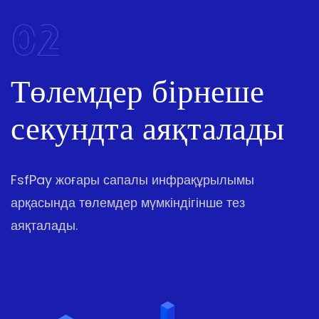
02
Төлемдер бірнеше
секундта аяқталады
FsfPay жоғары сапалы инфрақұрылымы
арқасында төлемдер мүмкіндігінше тез
аяқталады.