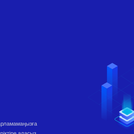
дарламамаңызға
ріктіре аласыз.