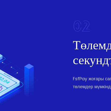
02
Төлемд
секунд
FsfPay жоғары с
төлемдер мүмкінді