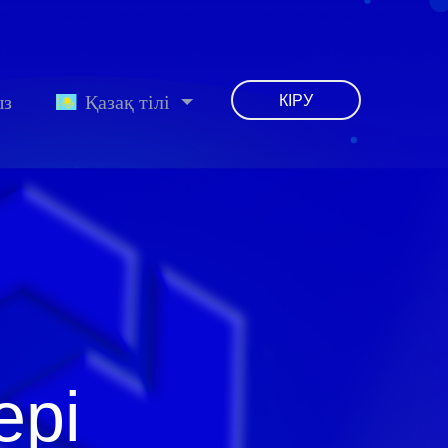
ыз
Қазақ тілі
КІРУ
ері