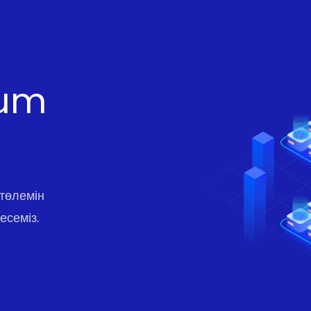
eum
төлемін
есеміз.