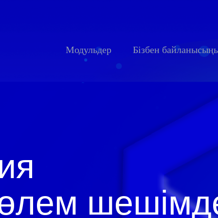
Модульдер
Бізбен байланысың
ия
төлем шешімд