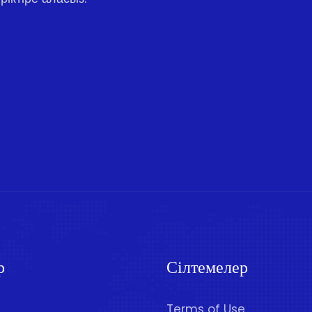
р
Сілтемелер
Terms of Use