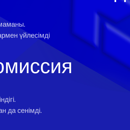
маманы.
армен үйлесімді
омиссия
дігі.
н да сенімді.