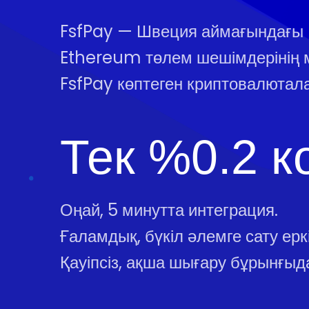
FsfPay — Швеция аймағындағы
Ethereum төлем шешімдерінің 
FsfPay көптеген криптовалютал
Тек %0.2 к
Оңай, 5 минутта интеграция.
Ғаламдық, бүкіл әлемге сату еркін
Қауіпсіз, ақша шығару бұрынғыда