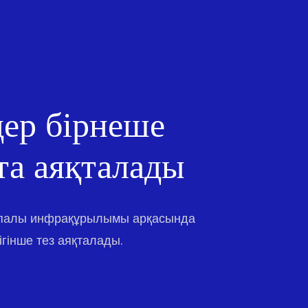
ер бірнеше
та аяқталады
апалы инфрақұрылымы арқасында
гінше тез аяқталады.