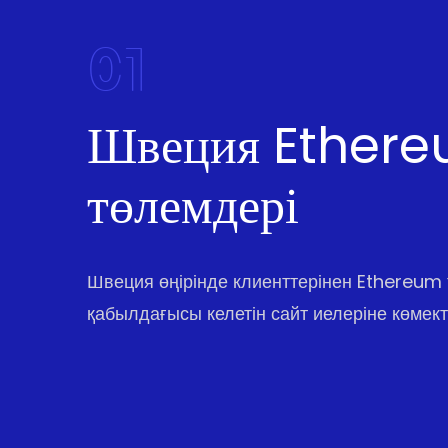
01
Швеция Ether
төлемдері
Швеция өңірінде клиенттерінен Ethereum 
қабылдағысы келетін сайт иелеріне көмект