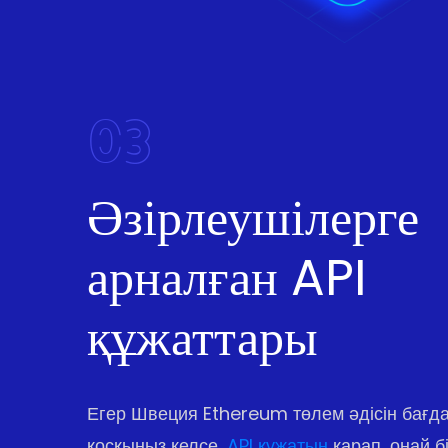
03
Әзірлеушілерге
арналған API
құжаттары
Егер Швеция Ethereum төлем әдісін бағ
қосқыңыз келсе,
API құжатын
қарап, оңай бі