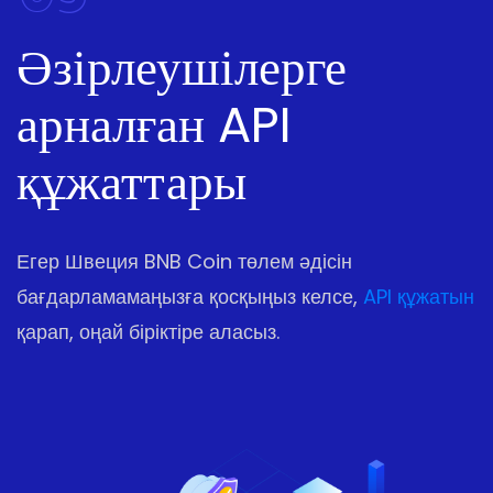
Әзірлеушілерге
арналған API
құжаттары
Егер Швеция BNB Coin төлем әдісін
бағдарламамаңызға қосқыңыз келсе,
API құжатын
қарап, оңай біріктіре аласыз.