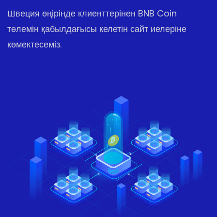
Швеция өңірінде клиенттерінен BNB Coin
төлемін қабылдағысы келетін сайт иелеріне
көмектесеміз.