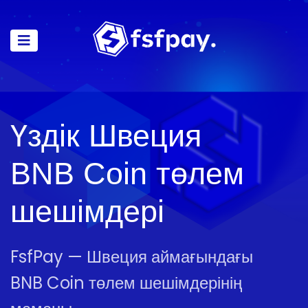
Үздік Швеция
BNB Coin төлем
шешімдері
FsfPay — Швеция аймағындағы
BNB Coin төлем шешімдерінің