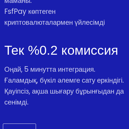
маманы.
FsfPay көптеген
криптовалюталармен үйлесімді
Тек %0.2 комиссия
Оңай, 5 минутта интеграция.
Ғаламдық, бүкіл әлемге сату еркіндігі.
Қауіпсіз, ақша шығару бұрынғыдан да
сенімді.