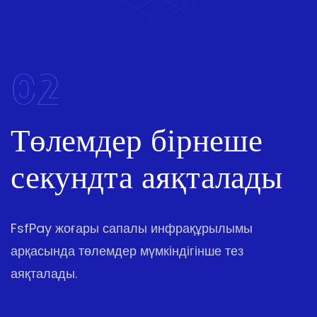
02
Төлемдер бірнеше
секундта аяқталады
FsfPay жоғары сапалы инфрақұрылымы
арқасында төлемдер мүмкіндігінше тез
аяқталады.