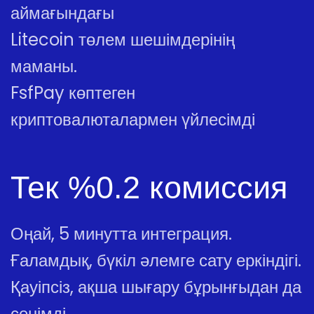
аймағындағы
Litecoin төлем шешімдерінің
маманы.
FsfPay көптеген
криптовалюталармен үйлесімді
Тек %0.2 комиссия
Оңай, 5 минутта интеграция.
Ғаламдық, бүкіл әлемге сату еркіндігі.
Қауіпсіз, ақша шығару бұрынғыдан да
сенімді.