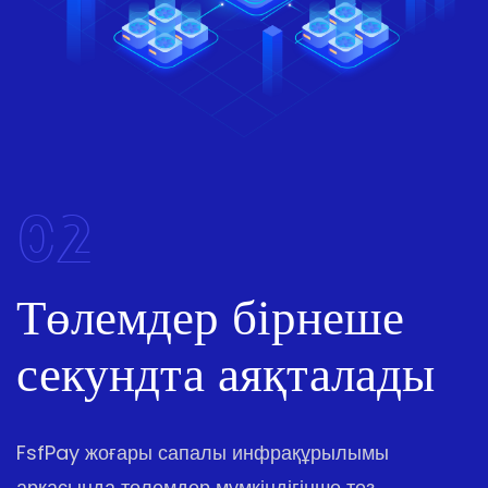
02
Төлемдер бірнеше
секундта аяқталады
FsfPay жоғары сапалы инфрақұрылымы
арқасында төлемдер мүмкіндігінше тез