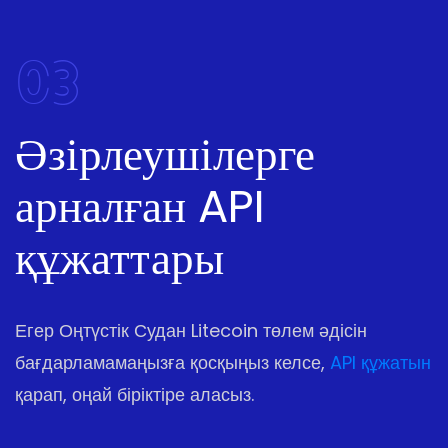
03
Әзірлеушілерге
арналған API
құжаттары
Егер Оңтүстік Судан Litecoin төлем әдісін
бағдарламамаңызға қосқыңыз келсе,
API құжатын
қарап, оңай біріктіре аласыз.