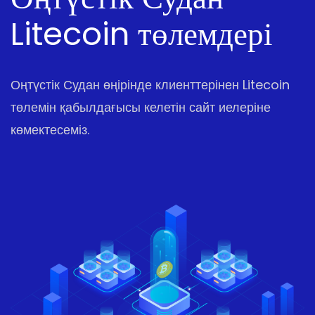
Litecoin төлемдері
Оңтүстік Судан өңірінде клиенттерінен Litecoin
төлемін қабылдағысы келетін сайт иелеріне
көмектесеміз.