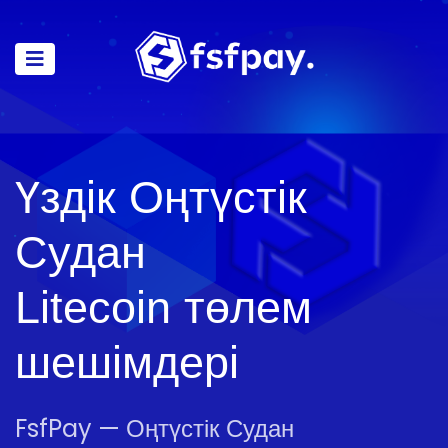
Үздік Оңтүстік
Судан
Litecoin төлем
шешімдері
FsfPay — Оңтүстік Судан