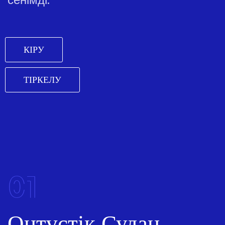
КІРУ
ТІРКЕЛУ
01
Оңтүстік Судан