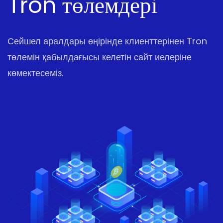
Tron төлемдері
Сейшел аралдары өңірінде клиенттерінен Tron
төлемін қабылдағысы келетін сайт иелеріне
көмектесеміз.