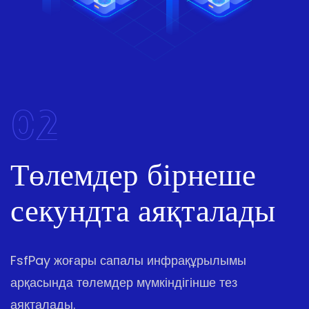
02
Төлемдер бірнеше
секундта аяқталады
FsfPay жоғары сапалы инфрақұрылымы
арқасында төлемдер мүмкіндігінше тез
аяқталады.