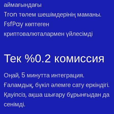
аймағындағы
Tron төлем шешімдерінің маманы.
FsfPay көптеген
криптовалюталармен үйлесімді
Тек %0.2 комиссия
Оңай, 5 минутта интеграция.
Ғаламдық, бүкіл әлемге сату еркіндігі.
Қауіпсіз, ақша шығару бұрынғыдан да
сенімді.