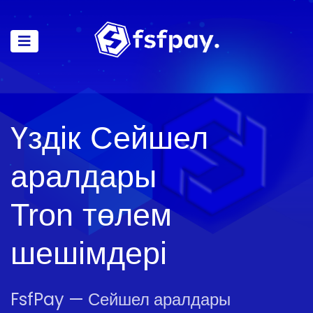
Үздік Сейшел
аралдары
Tron төлем
шешімдері
FsfPay — Сейшел аралдары