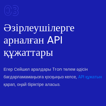
03
Әзірлеушілерге
арналған API
құжаттары
Егер Сейшел аралдары Tron төлем әдісін
бағдарламамаңызға қосқыңыз келсе,
API құжатын
қарап, оңай біріктіре аласыз.