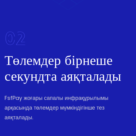
02
Төлемдер бірнеше
секундта аяқталады
FsfPay жоғары сапалы инфрақұрылымы
арқасында төлемдер мүмкіндігінше тез
аяқталады.