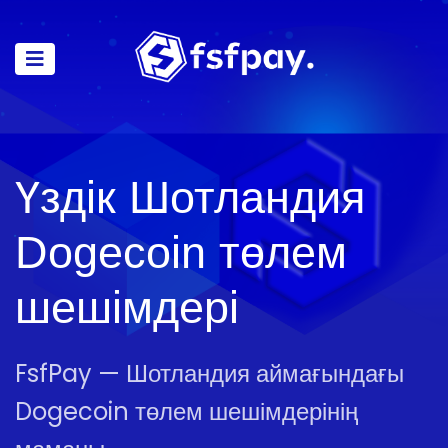
Үздік Шотландия
Dogecoin төлем
шешімдері
FsfPay — Шотландия аймағындағы
Dogecoin төлем шешімдерінің