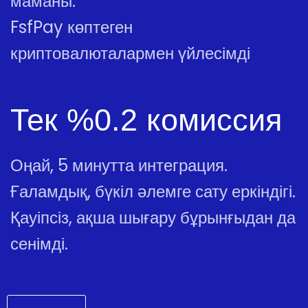
маманы.
FsfPay көптеген
криптовалюталармен үйлесімді
Тек %0.2 комиссия
Оңай, 5 минутта интеграция.
Ғаламдық, бүкіл әлемге сату еркіндігі.
Қауіпсіз, ақша шығару бұрынғыдан да
сенімді.