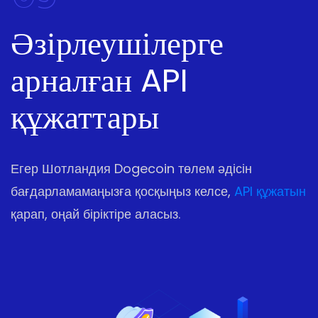
Әзірлеушілерге
арналған API
құжаттары
Егер Шотландия Dogecoin төлем әдісін
бағдарламамаңызға қосқыңыз келсе,
API құжатын
қарап, оңай біріктіре аласыз.