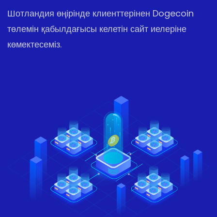
Шотландия өңірінде клиенттерінен Dogecoin
төлемін қабылдағысы келетін сайт иелеріне
көмектесеміз.