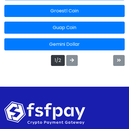
Groestl Coin
Guap Coin
Gemini Dollar
1/2