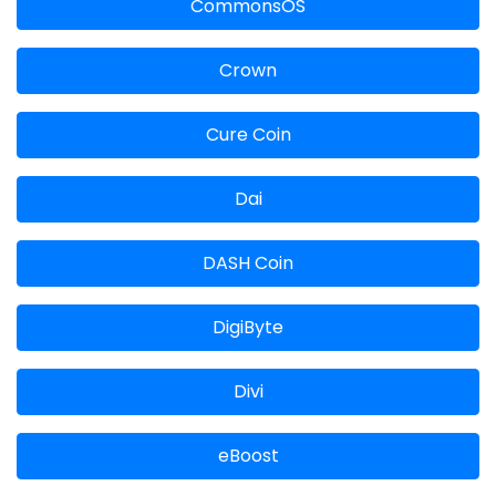
CommonsOS
Crown
Cure Coin
Dai
DASH Coin
DigiByte
Divi
eBoost