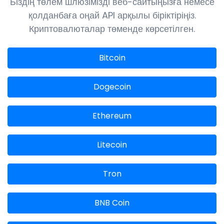
Біздің төлем шлюзімізді веб-сайтыңызға немесе
қолданбаға оңай API арқылы біріктіріңіз.
Криптовалюталар төменде көрсетілген.
Bitcoin
Dogecoin
Ethereum
Litecoin
Tron
BNB Coin