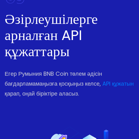
Әзірлеушілерге
арналған API
құжаттары
Егер Румыния BNB Coin төлем әдісін
бағдарламамаңызға қосқыңыз келсе,
API құжатын
қарап, оңай біріктіре аласыз.