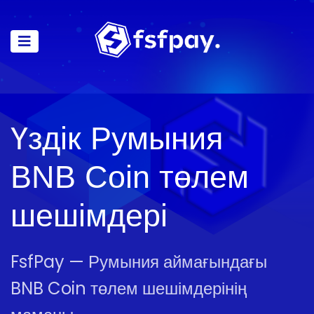
Үздік Румыния
BNB Coin төлем
шешімдері
FsfPay — Румыния аймағындағы
BNB Coin төлем шешімдерінің