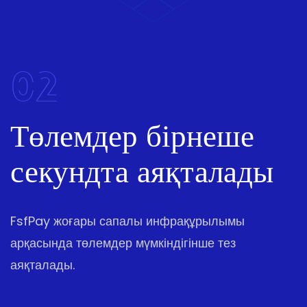
02
Төлемдер бірнеше
секундта аяқталады
FsfPay жоғары сапалы инфрақұрылымы
арқасында төлемдер мүмкіндігінше тез
аяқталады.