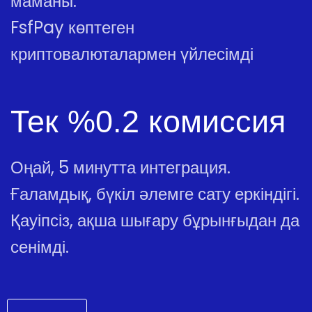
маманы.
FsfPay көптеген
криптовалюталармен үйлесімді
Тек %0.2 комиссия
Оңай, 5 минутта интеграция.
Ғаламдық, бүкіл әлемге сату еркіндігі.
Қауіпсіз, ақша шығару бұрынғыдан да
сенімді.