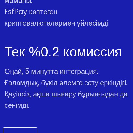
маманы.
FsfPay көптеген
криптовалюталармен үйлесімді
Тек %0.2 комиссия
Оңай, 5 минутта интеграция.
Ғаламдық, бүкіл әлемге сату еркіндігі.
Қауіпсіз, ақша шығару бұрынғыдан да
сенімді.