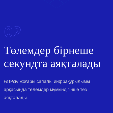
02
Төлемдер бірнеше
секундта аяқталады
FsfPay жоғары сапалы инфрақұрылымы
арқасында төлемдер мүмкіндігінше тез
аяқталады.