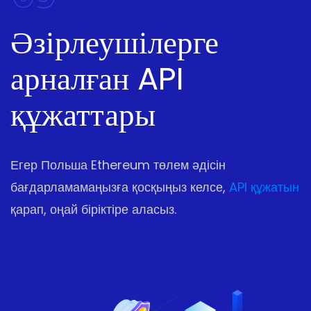
Әзірлеушілерге
арналған API
құжаттары
Егер Польша Ethereum төлем әдісін
бағдарламамаңызға қосқыңыз келсе,
API құжатын
қарап, оңай біріктіре аласыз.