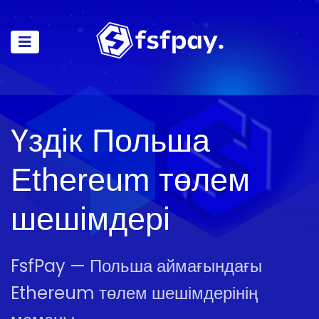
Үздік Польша
Ethereum төлем
шешімдері
FsfPay — Польша аймағындағы
Ethereum төлем шешімдерінің