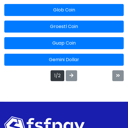
Glob Coin
Groestl Coin
Guap Coin
Gemini Dollar
1/2