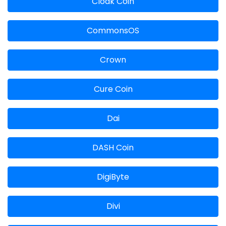
Cloak Coin
CommonsOS
Crown
Cure Coin
Dai
DASH Coin
DigiByte
Divi