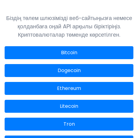
Біздің төлем шлюзімізді веб-сайтыңызға немесе
қолданбаға оңай API арқылы біріктіріңіз.
Криптовалюталар төменде көрсетілген.
Bitcoin
Dogecoin
Ethereum
Litecoin
Tron