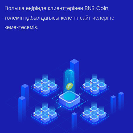
Польша өңірінде клиенттерінен BNB Coin
төлемін қабылдағысы келетін сайт иелеріне
көмектесеміз.