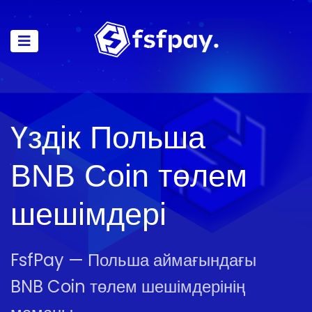
Үздік Польша
BNB Coin төлем
шешімдері
FsfPay — Польша аймағындағы
BNB Coin төлем шешімдерінің