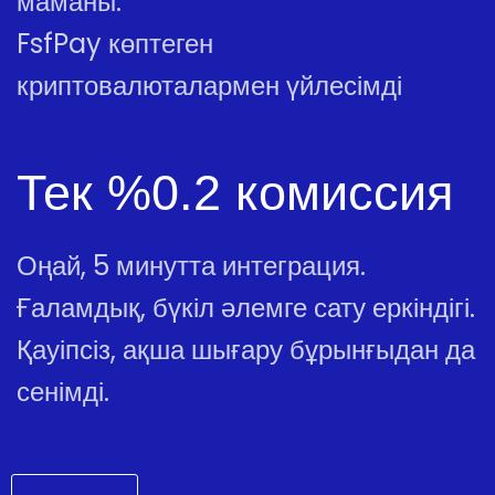
маманы.
FsfPay көптеген
криптовалюталармен үйлесімді
Тек %0.2 комиссия
Оңай, 5 минутта интеграция.
Ғаламдық, бүкіл әлемге сату еркіндігі.
Қауіпсіз, ақша шығару бұрынғыдан да
сенімді.