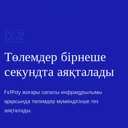
02
Төлемдер бірнеше
секундта аяқталады
FsfPay жоғары сапалы инфрақұрылымы
арқасында төлемдер мүмкіндігінше тез
аяқталады.