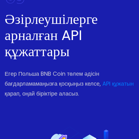
Әзірлеушілерге
арналған API
құжаттары
Егер Польша BNB Coin төлем әдісін
бағдарламамаңызға қосқыңыз келсе,
API құжатын
қарап, оңай біріктіре аласыз.