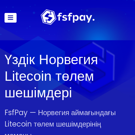
Үздік Норвегия
Litecoin төлем
шешімдері
FsfPay — Норвегия аймағындағы
Litecoin төлем шешімдерінің