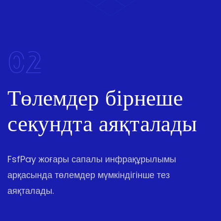
02
Төлемдер бірнеше
секундта аяқталады
FsfPay жоғары сапалы инфрақұрылымы
арқасында төлемдер мүмкіндігінше тез
аяқталады.