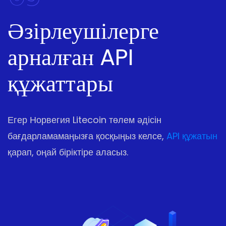
Әзірлеушілерге
арналған API
құжаттары
Егер Норвегия Litecoin төлем әдісін
бағдарламамаңызға қосқыңыз келсе,
API құжатын
қарап, оңай біріктіре аласыз.