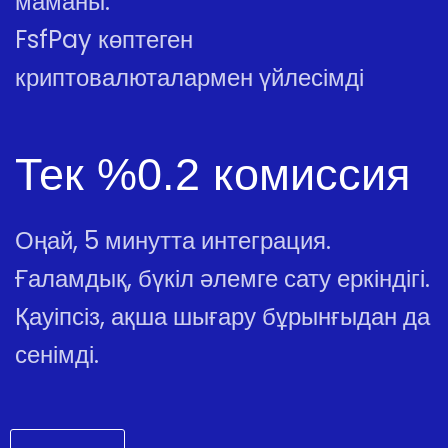
маманы.
FsfPay көптеген
криптовалюталармен үйлесімді
Тек %0.2 комиссия
Оңай, 5 минутта интеграция.
Ғаламдық, бүкіл әлемге сату еркіндігі.
Қауіпсіз, ақша шығару бұрынғыдан да
сенімді.