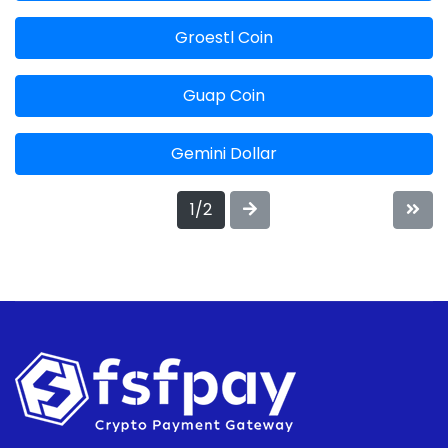
Groestl Coin
Guap Coin
Gemini Dollar
1/2