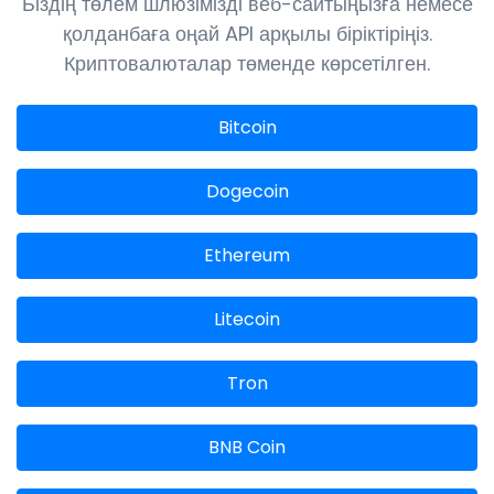
Біздің төлем шлюзімізді веб-сайтыңызға немесе
қолданбаға оңай API арқылы біріктіріңіз.
Криптовалюталар төменде көрсетілген.
Bitcoin
Dogecoin
Ethereum
Litecoin
Tron
BNB Coin