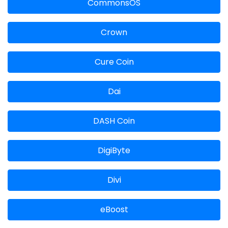
CommonsOS
Crown
Cure Coin
Dai
DASH Coin
DigiByte
Divi
eBoost