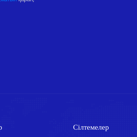
р
Сілтемелер