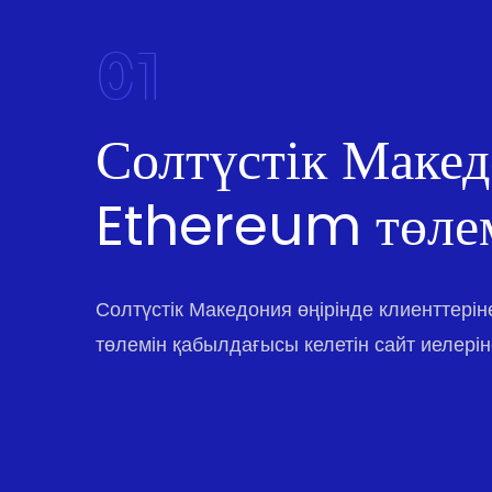
01
Солтүстік Маке
Ethereum төле
Солтүстік Македония өңірінде клиенттері
төлемін қабылдағысы келетін сайт иелерін