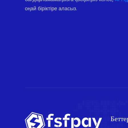
оңай біріктіре аласыз.
Бетте