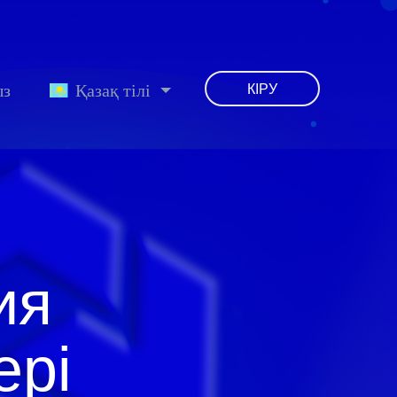
ыз
Қазақ тілі
КІРУ
ия
ері