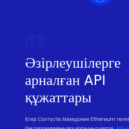
03
Әзірлеушілерге
арналған API
құжаттары
Егер Солтүстік Македония Ethereum төлем
бағдарламамаңызға қосқыңыз келсе,
API қ