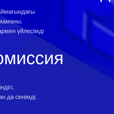
 аймағындағы
маманы.
армен үйлесімді
омиссия
дігі.
н да сенімді.