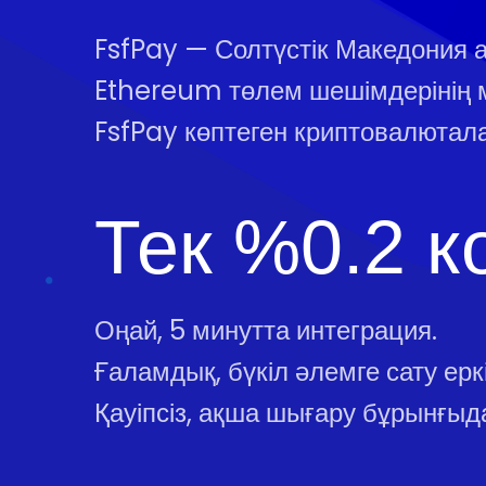
FsfPay — Солтүстік Македония
Ethereum төлем шешімдерінің 
FsfPay көптеген криптовалютал
Тек %0.2 к
Оңай, 5 минутта интеграция.
Ғаламдық, бүкіл әлемге сату еркін
Қауіпсіз, ақша шығару бұрынғыда