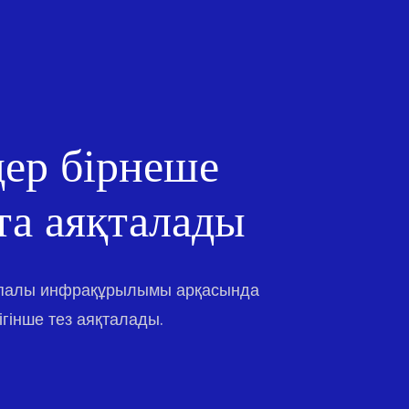
ер бірнеше
та аяқталады
апалы инфрақұрылымы арқасында
гінше тез аяқталады.