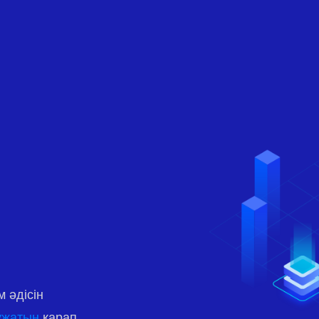
 әдісін
ұжатын
қарап,