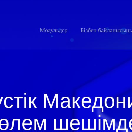
Модульдер
Бізбен байланысың
үстік Македон
төлем шешімд