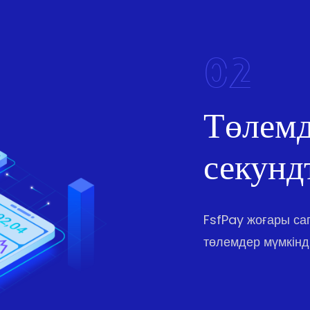
02
Төлемд
секунд
FsfPay жоғары с
төлемдер мүмкінді