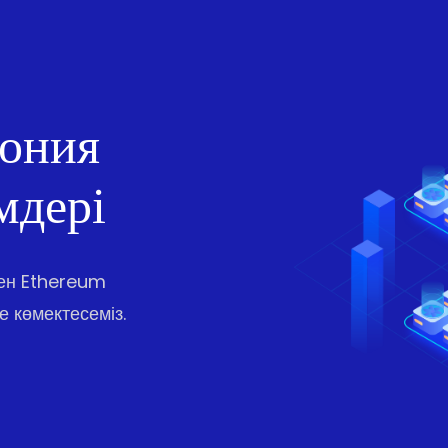
дония
мдері
нен Ethereum
е көмектесеміз.