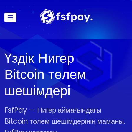
Үздік Нигер
Bitcoin төлем
шешімдері
FsfPay — Нигер аймағындағы
Bitcoin төлем шешімдерінің маманы.