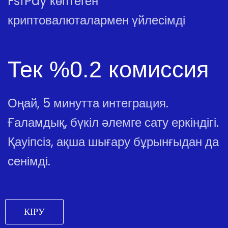
FsfPay көптеген
криптовалюталармен үйлесімді
Тек %0.2 комиссия
Оңай, 5 минутта интеграция.
Ғаламдық, бүкіл әлемге сату еркіндігі.
Қауіпсіз, ақша шығару бұрынғыдан да
сенімді.
КІРУ