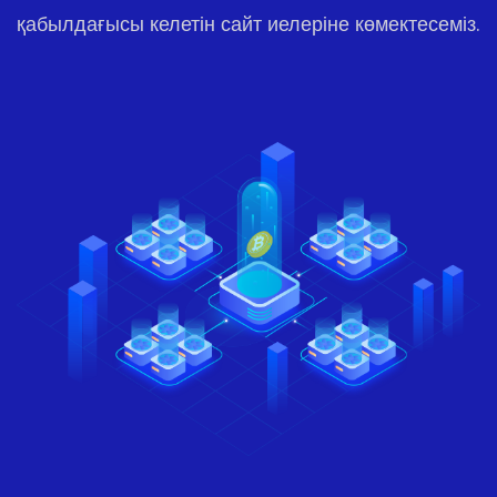
қабылдағысы келетін сайт иелеріне көмектесеміз.