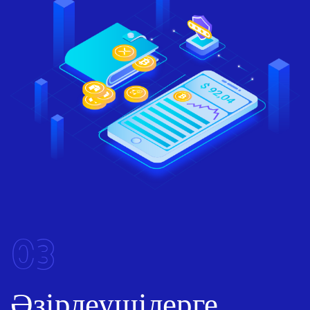
03
Әзірлеушілерге