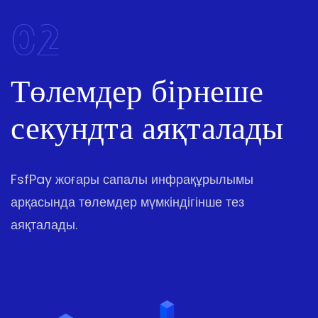
02
Төлемдер бірнеше
секундта аяқталады
FsfPay жоғары сапалы инфрақұрылымы
арқасында төлемдер мүмкіндігінше тез
аяқталады.