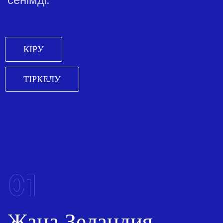
КІРУ
ТІРКЕЛУ
01
Жаңа Зеландия