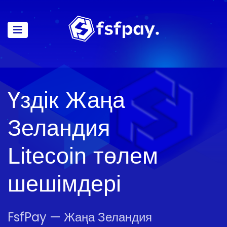
Үздік Жаңа
Зеландия
Litecoin төлем
шешімдері
FsfPay — Жаңа Зеландия