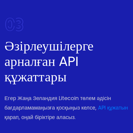
03
Әзірлеушілерге
арналған API
құжаттары
Егер Жаңа Зеландия Litecoin төлем әдісін
бағдарламамаңызға қосқыңыз келсе,
API құжатын
қарап, оңай біріктіре аласыз.