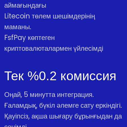
аймағындағы
Litecoin төлем шешімдерінің
маманы.
FsfPay көптеген
криптовалюталармен үйлесімді
Тек %0.2 комиссия
Оңай, 5 минутта интеграция.
Ғаламдық, бүкіл әлемге сату еркіндігі.
Қауіпсіз, ақша шығару бұрынғыдан да
сенімді.