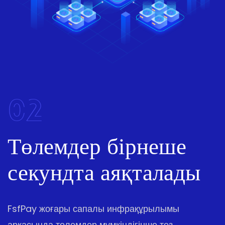
02
Төлемдер бірнеше
секундта аяқталады
FsfPay жоғары сапалы инфрақұрылымы
арқасында төлемдер мүмкіндігінше тез