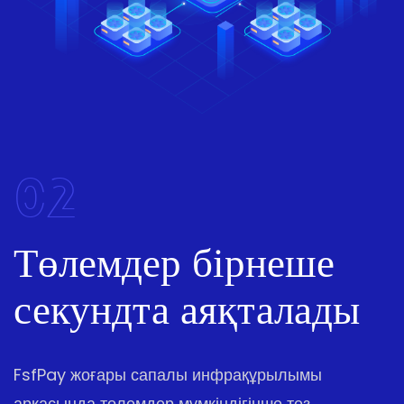
02
Төлемдер бірнеше
секундта аяқталады
FsfPay жоғары сапалы инфрақұрылымы
арқасында төлемдер мүмкіндігінше тез