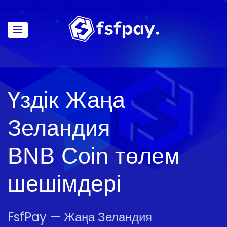
Үздік Жаңа
Зеландия
BNB Coin төлем
шешімдері
FsfPay — Жаңа Зеландия