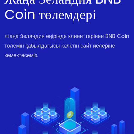
Coin төлемдері
Жаңа Зеландия өңірінде клиенттерінен BNB Coin
төлемін қабылдағысы келетін сайт иелеріне
көмектесеміз.