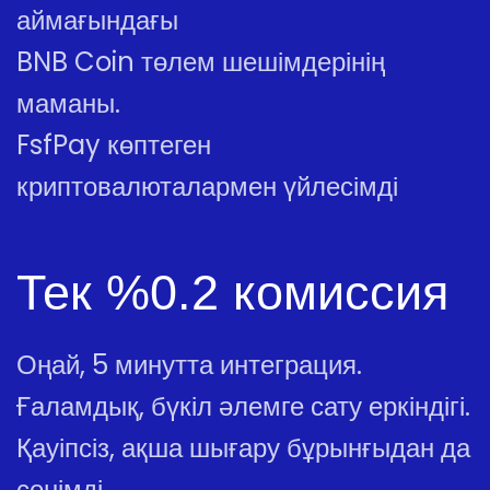
аймағындағы
BNB Coin төлем шешімдерінің
маманы.
FsfPay көптеген
криптовалюталармен үйлесімді
Тек %0.2 комиссия
Оңай, 5 минутта интеграция.
Ғаламдық, бүкіл әлемге сату еркіндігі.
Қауіпсіз, ақша шығару бұрынғыдан да
сенімді.