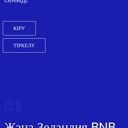
КІРУ
ТІРКЕЛУ
01
Жаңа Зеландия BNB