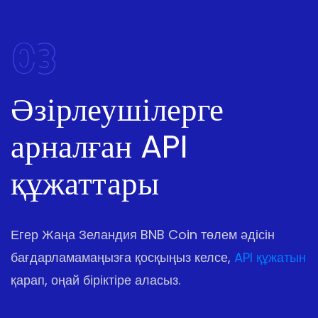
03
Әзірлеушілерге
арналған API
құжаттары
Егер Жаңа Зеландия BNB Coin төлем әдісін
бағдарламамаңызға қосқыңыз келсе,
API құжатын
қарап, оңай біріктіре аласыз.