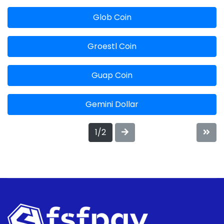
Glob Coin
Groestl Coin
Guap Coin
Gemini Dollar
1/2