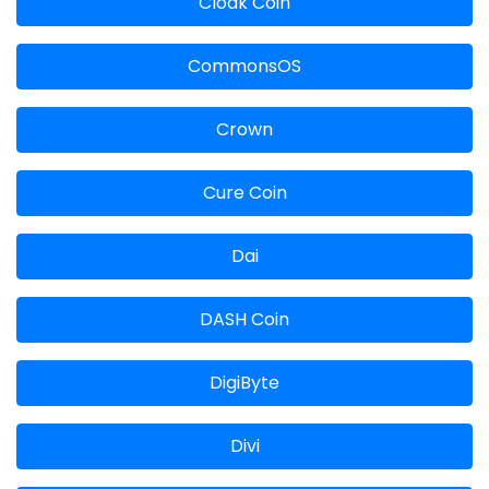
Cloak Coin
CommonsOS
Crown
Cure Coin
Dai
DASH Coin
DigiByte
Divi