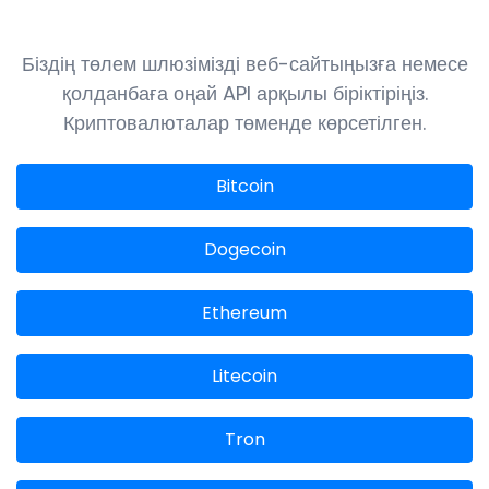
Біздің төлем шлюзімізді веб-сайтыңызға немесе
қолданбаға оңай API арқылы біріктіріңіз.
Криптовалюталар төменде көрсетілген.
Bitcoin
Dogecoin
Ethereum
Litecoin
Tron