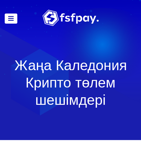
Жаңа Каледония
Крипто төлем
шешімдері