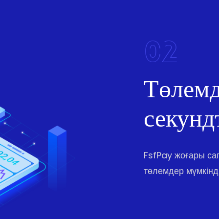
02
Төлемд
секунд
FsfPay жоғары с
төлемдер мүмкінді