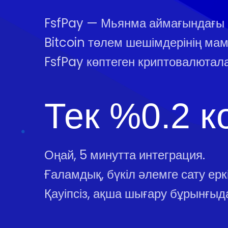
FsfPay — Мьянма аймағындағы
Bitcoin төлем шешімдерінің ма
FsfPay көптеген криптовалютал
Тек %0.2 к
Оңай, 5 минутта интеграция.
Ғаламдық, бүкіл әлемге сату еркін
Қауіпсіз, ақша шығару бұрынғыда