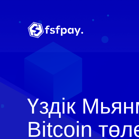
Үздік Мья
Bitcoin тө