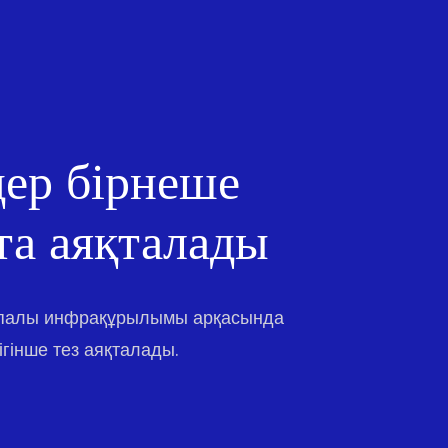
ер бірнеше
та аяқталады
апалы инфрақұрылымы арқасында
гінше тез аяқталады.