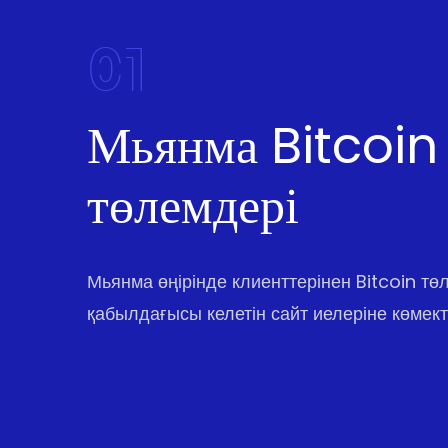
01
Мьянма Bitcoin
төлемдері
Мьянма өңірінде клиенттерінен Bitcoin тө
қабылдағысы келетін сайт иелеріне көмект