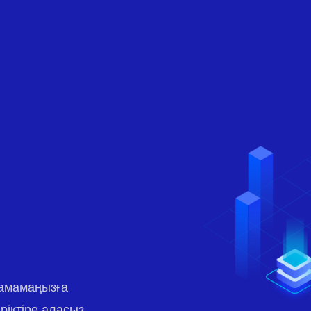
ламамаңызға
ріктіре аласыз.