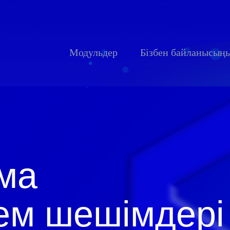
Модульдер
Бізбен байланысың
нма
лем шешімдері