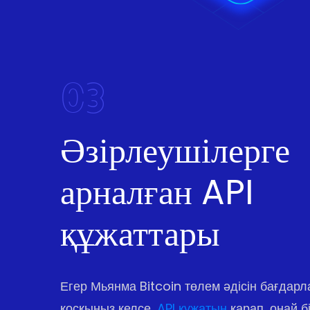
03
Әзірлеушілерге
арналған API
құжаттары
Егер Мьянма Bitcoin төлем әдісін бағдар
қосқыңыз келсе,
API құжатын
қарап, оңай бі