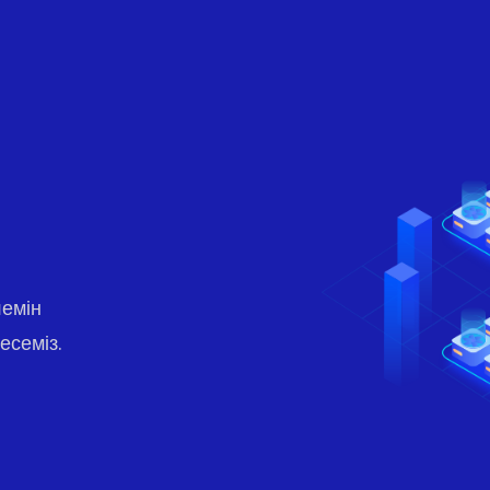
лемін
есеміз.