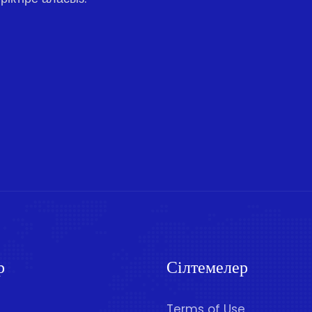
р
Сілтемелер
Terms of Use