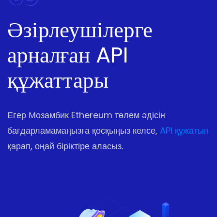
Әзірлеушілерге
арналған API
құжаттары
Егер Мозамбик Ethereum төлем әдісін
бағдарламамаңызға қосқыңыз келсе,
API құжатын
қарап, оңай біріктіре аласыз.