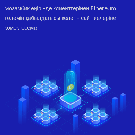
Мозамбик өңірінде клиенттерінен Ethereum
төлемін қабылдағысы келетін сайт иелеріне
көмектесеміз.