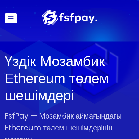
Үздік Мозамбик
Ethereum төлем
шешімдері
FsfPay — Мозамбик аймағындағы
Ethereum төлем шешімдерінің