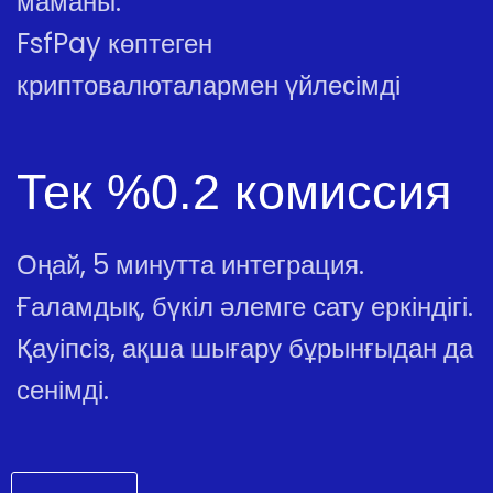
маманы.
FsfPay көптеген
криптовалюталармен үйлесімді
Тек %0.2 комиссия
Оңай, 5 минутта интеграция.
Ғаламдық, бүкіл әлемге сату еркіндігі.
Қауіпсіз, ақша шығару бұрынғыдан да
сенімді.