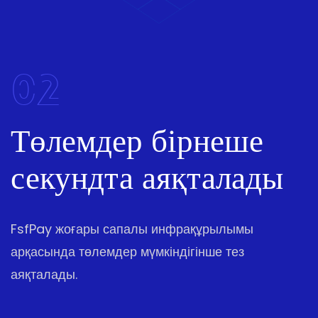
02
Төлемдер бірнеше
секундта аяқталады
FsfPay жоғары сапалы инфрақұрылымы
арқасында төлемдер мүмкіндігінше тез
аяқталады.