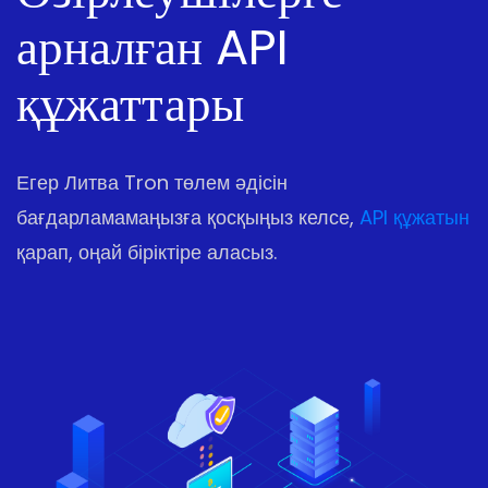
арналған API
құжаттары
Егер Литва Tron төлем әдісін
бағдарламамаңызға қосқыңыз келсе,
API құжатын
қарап, оңай біріктіре аласыз.