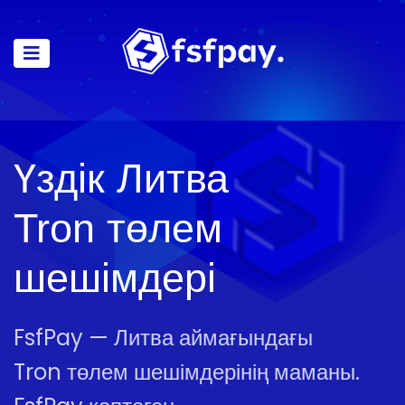
Үздік Литва
Tron төлем
шешімдері
FsfPay — Литва аймағындағы
Tron төлем шешімдерінің маманы.