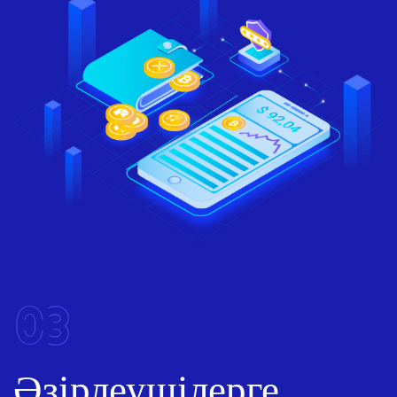
03
Әзірлеушілерге