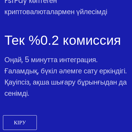
FsfPay көптеген
криптовалюталармен үйлесімді
Тек %0.2 комиссия
Оңай, 5 минутта интеграция.
Ғаламдық, бүкіл әлемге сату еркіндігі.
Қауіпсіз, ақша шығару бұрынғыдан да
сенімді.
КІРУ