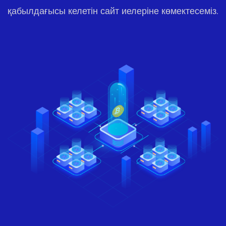
қабылдағысы келетін сайт иелеріне көмектесеміз.