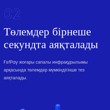
02
Төлемдер бірнеше
секундта аяқталады
FsfPay жоғары сапалы инфрақұрылымы
арқасында төлемдер мүмкіндігінше тез
аяқталады.