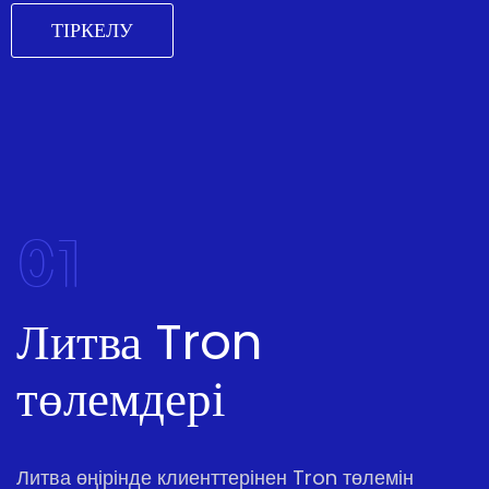
ТІРКЕЛУ
01
Литва Tron
төлемдері
Литва өңірінде клиенттерінен Tron төлемін