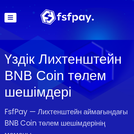
Үздік Лихтенштейн
BNB Coin төлем
шешімдері
FsfPay — Лихтенштейн аймағындағы
BNB Coin төлем шешімдерінің