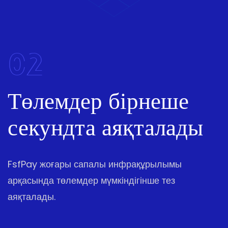
02
Төлемдер бірнеше
секундта аяқталады
FsfPay жоғары сапалы инфрақұрылымы
арқасында төлемдер мүмкіндігінше тез
аяқталады.