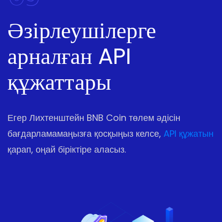
Әзірлеушілерге
арналған API
құжаттары
Егер Лихтенштейн BNB Coin төлем әдісін
бағдарламамаңызға қосқыңыз келсе,
API құжатын
қарап, оңай біріктіре аласыз.