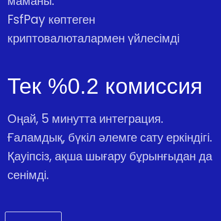
маманы.
FsfPay көптеген
криптовалюталармен үйлесімді
Тек %0.2 комиссия
Оңай, 5 минутта интеграция.
Ғаламдық, бүкіл әлемге сату еркіндігі.
Қауіпсіз, ақша шығару бұрынғыдан да
сенімді.