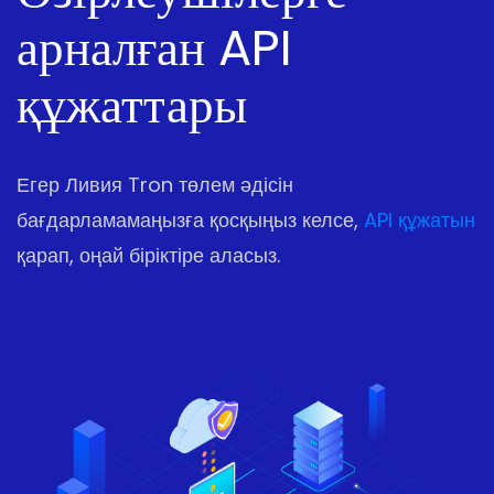
арналған API
құжаттары
Егер Ливия Tron төлем әдісін
бағдарламамаңызға қосқыңыз келсе,
API құжатын
қарап, оңай біріктіре аласыз.