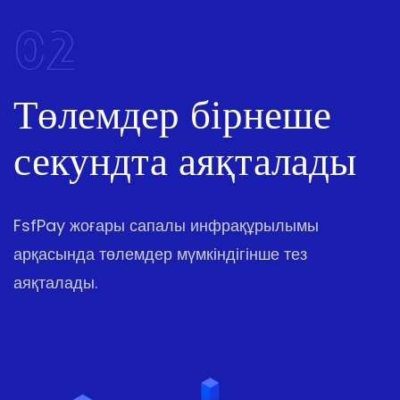
02
Төлемдер бірнеше
секундта аяқталады
FsfPay жоғары сапалы инфрақұрылымы
арқасында төлемдер мүмкіндігінше тез
аяқталады.