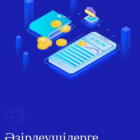
03
Әзірлеушілерге