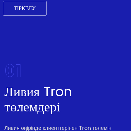
ТІРКЕЛУ
01
Ливия Tron
төлемдері
Ливия өңірінде клиенттерінен Tron төлемін