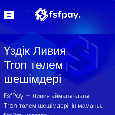
Үздік Ливия
Tron төлем
шешімдері
FsfPay — Ливия аймағындағы
Tron төлем шешімдерінің маманы.