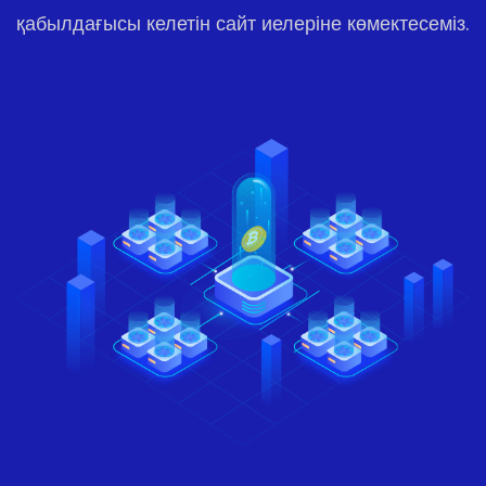
қабылдағысы келетін сайт иелеріне көмектесеміз.