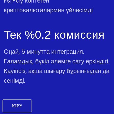
FsfPay көптеген
криптовалюталармен үйлесімді
Тек %0.2 комиссия
Оңай, 5 минутта интеграция.
Ғаламдық, бүкіл әлемге сату еркіндігі.
Қауіпсіз, ақша шығару бұрынғыдан да
сенімді.
КІРУ